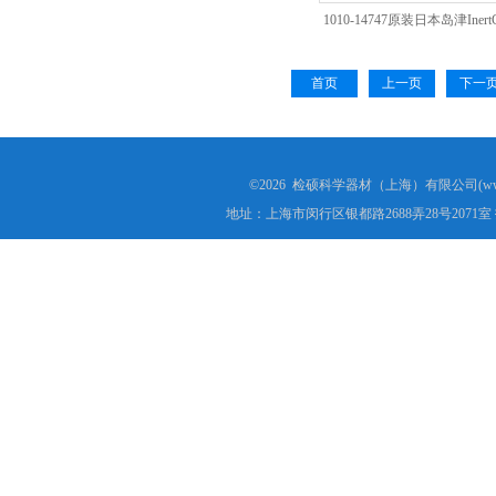
1010-14747原装日本岛津Inert
经销商特惠价
首页
上一页
下一
©2026 检硕科学器材（上海）有限公司(www.j
地址：上海市闵行区银都路2688弄28号2071室