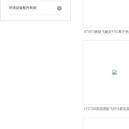
环境设备配件耗材
075973赛默飞戴安FTG离
系统thermo
1157350美国赛默飞PFA雾化室
耗材