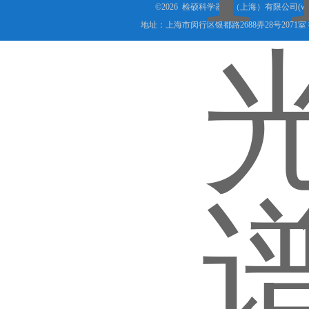
©2026 检硕科学器材（上海）有限公司(www.j
地址：上海市闵行区银都路2688弄28号2071室