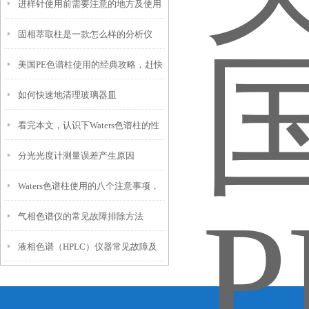
进样针使用前需要注意的地方及使用
影响因素？
固相萃取柱是一款怎么样的分析仪
后要做好的维护工作
美国PE色谱柱使用的经典攻略，赶快
器？
如何快速地清理玻璃器皿
收藏！
看完本文，认识下Waters色谱柱的性
分光光度计测量误差产生原因
能特点
Waters色谱柱使用的八个注意事项，
气相色谱仪的常见故障排除方法
你一定要知道
液相色谱（HPLC）仪器常见故障及
解决方案