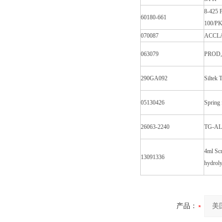
8-425
60180-661
100/P
070087
ACCL
063079
PROD,
290GA092
Siltek 
05130426
Spring
26063-2240
TG-ALC
4ml Scr
13091336
hydroly
产品：