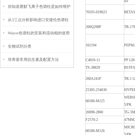
ID
你知道赛默飞离子色谱柱是如何维护
长使用寿命的实操技巧
70105-019023
BETAS
从3三点分析影响进口安捷伦色谱柱
保养的吗？
260Q298P
TR-170
Waters色谱柱的安装和流动相的使用
使用寿命的样品因素
161194
PEPMA
生物试剂分类
情况
培养基常用抗生素及配置方法
C4010-11
PP LI
TS-38829
BSTFA
260A241P
TR-1 G
25305-254630
HYPE
WEBS
60180-M125
5/PK
26098-2860
TG-5M
F2570-2
47MM,
MICR
60180-M126
5/PK