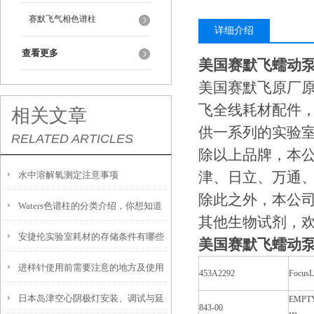
赛默飞气相色谱柱
详细介绍
查看更多
美国赛默飞蠕动泵双
美国赛默飞原厂
飞全线耗材配件
相关文章
供一系列的实验
RELATED ARTICLES
除以上品牌，本公
津、日立、万通、
水中溶解氧测定注意事项
除此之外，本公司还代
Waters色谱柱的分类介绍，你想知道
其他生物试剂，欢
安捷伦实验室耗材的存储条件有哪些
的都在这儿了！
美国赛默飞蠕动泵双
进样针使用前需要注意的地方及使用
要求？
453A2292
FocusL
日本岛津空心阴极灯安装、调试与延
后要做好的维护工作
EMPT
843-00