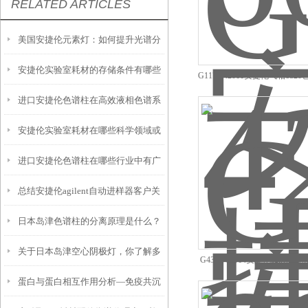
RELATED ARTICLES
美国安捷伦元素灯：如何提升光谱分
安捷伦实验室耗材的存储条件有哪些
析的效率
G1176-42011安捷伦气相68
优惠
进口安捷伦色谱柱在高效液相色谱系
要求？
安捷伦实验室耗材在哪些科学领域或
统中的作用
进口安捷伦色谱柱在哪些行业中有广
应用中最为常见？
总结安捷伦agilent自动进样器客户关
泛应用？
日本岛津色谱柱的分离原理是什么？
注的问题
关于日本岛津空心阴极灯，你了解多
G4350-60514安捷伦agilen
件现货价
蛋白与蛋白相互作用分析—免疫共沉
少？