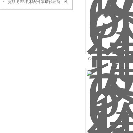
赛默飞 PE 耗材配件靠谱代理商｜检
淀
硕科学口碑好 + 原厂正品可溯源
G4350-61150二手agilen
（维修配件）现货