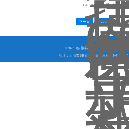
G4350-60535二手安捷伦agil
加热器线束
下一页
末页
©2026 检硕科学器材（上海）有限公司(www.j
地址：上海市闵行区银都路2688弄28号2071室