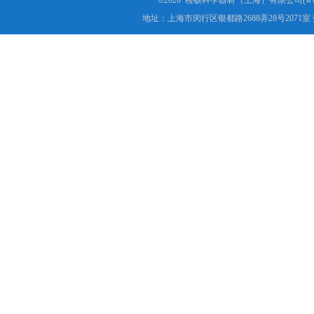
©2026 检硕科学器材（上海）有限公司(www.j
地址：上海市闵行区银都路2688弄28号2071室