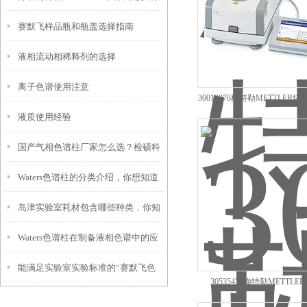
赛默飞样品瓶和瓶盖选择指南
电极污染与保养
液相流动相稀释剂的选择
离子色谱使用注意
30019876梅特勒METTLE
液质使用经验
HS153经销价
国产气相色谱柱厂家怎么选？检硕科
Waters色谱柱的分类介绍，你想知道
学性价比高 + 售后*指南
岛津实验室耗材包含哪些种类，你知
的都在这儿了！
Waters色谱柱在制备液相色谱中的应
道吗？
能满足实验室实验标准的“赛默飞色
用有哪些？
30535471梅特勒METTL
谱柱”
XPR26/AC经销商