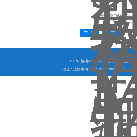
30026460梅特勒METTL
ME303/02现货特
下一页
末页
©2026 检硕科学器材（上海）有限公司(www.j
地址：上海市闵行区银都路2688弄28号2071室