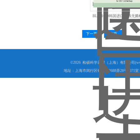
BLD-1620韩国进口大韩无
DAIHAN拍打器
下一页
末页
©2026 检硕科学器材（上海）有限公司(www.j
地址：上海市闵行区银都路2688弄28号2071室