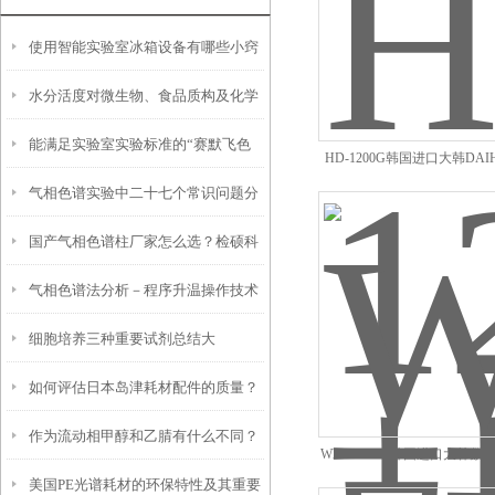
使用智能实验室冰箱设备有哪些小窍
水分活度对微生物、食品质构及化学
门？
能满足实验室实验标准的“赛默飞色
反应的影响
HD-1200G韩国进口大韩DA
压式通风柜工作台
气相色谱实验中二十七个常识问题分
谱柱”
国产气相色谱柱厂家怎么选？检硕科
析
气相色谱法分析－程序升温操作技术
学性价比高 + 售后*指南
细胞培养三种重要试剂总结大
如何评估日本岛津耗材配件的质量？
全！！！
作为流动相甲醇和乙腈有什么不同？
有哪些关键指标？
WEV-1001V韩国进口大韩
美国PE光谱耗材的环保特性及其重要
浓缩器经销商