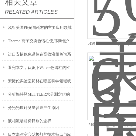
相关文章
RELATED ARTICLES
浅析美国PE光谱耗材的主要应用领域
Thermo 离子交换色谱柱使用和维护
和行业
5190-6168*安捷伦agilent
价
进口安捷伦色谱柱在高效液相色谱系
说明
看完本文，认识下Waters色谱柱的性
统中的作用
安捷伦实验室耗材在哪些科学领域或
能特点
分析梅特勒METTLER水分测定仪的
应用中最为常见？
分光光度计测量误差产生原因
电极污染与保养
液相流动相稀释剂的选择
5190-5233进口agilent安
螺帽经销价
日本岛津空心阴极灯的技术特点与应