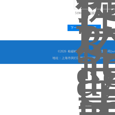
5190-3163美国原装agilen
代理商现货
下一页
末页
©2026 检硕科学器材（上海）有限公司(www.j
地址：上海市闵行区银都路2688弄28号2071室