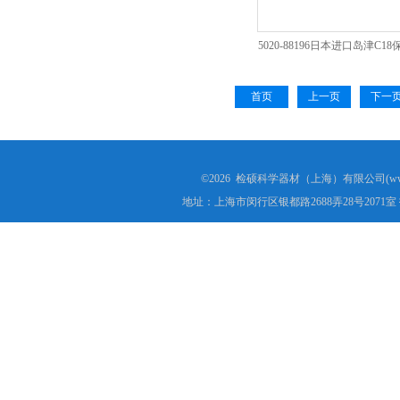
5020-88196日本进口岛津C
销商*批发
首页
上一页
下一
©2026 检硕科学器材（上海）有限公司(www.j
地址：上海市闵行区银都路2688弄28号2071室