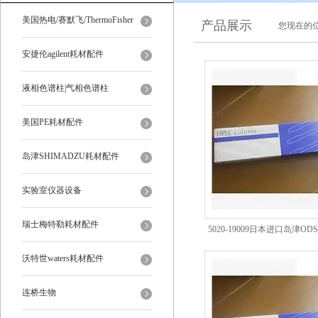
美国热电/赛默飞/ThermoFisher
产品展示
您现在的位
安捷伦agilent耗材配件
液相色谱柱|气相色谱柱
美国PE耗材配件
岛津SHIMADZU耗材配件
实验室仪器设备
瑞士梅特勒耗材配件
5020-19009日本进口岛津OD
级代理商现货
沃特世waters耗材配件
连桥生物