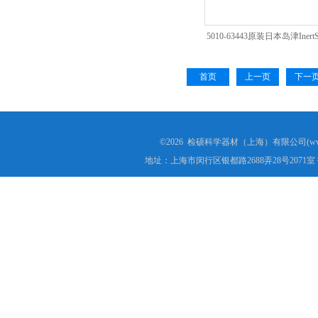
5010-63443原装日本岛津InertS
规格小柱 LSC
首页
上一页
下一
©2026 检硕科学器材（上海）有限公司(www.j
地址：上海市闵行区银都路2688弄28号2071室