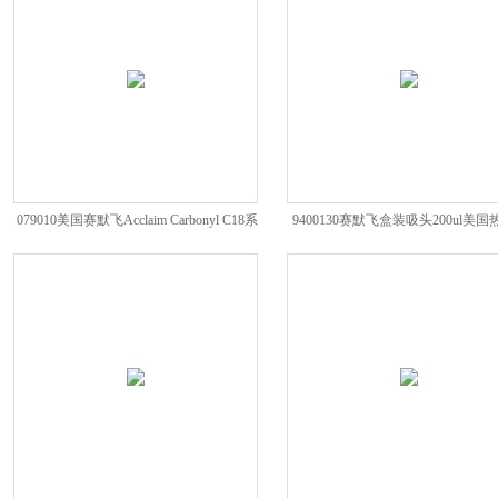
079010美国赛默飞Acclaim Carbonyl C18系
9400130赛默飞盒装吸头200ul美
列色谱柱
材配件*