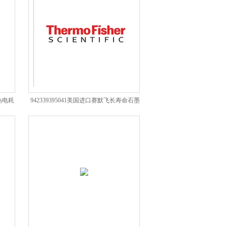
国热电耗
942339395041美国进口赛默飞长寿命石墨
管thermo光谱耗材