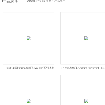
产品展示
您现在的位置:
首页
>
产品展示
070083美国thermo赛默飞Acclaim系列液相
078956赛默飞Acclaim Surfactant Plu
色谱柱
谱柱