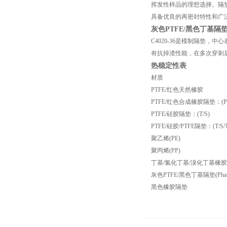
挥发性样品的理想选择。隔垫
具备优良的再密封特性和广
灰色PTFE/黑色丁基隔垫(Ph
C4020-36是模制隔垫，
有抗掉渣性能，在多次穿刺
热稳定性表
材质
PTFE/红色天然橡胶
PTFE/红色合成橡胶隔垫：(PT
PTFE/硅胶隔垫：(T/S)
PTFE/硅胶/PTFE隔垫：(T/S/T
聚乙烯(PE)
聚丙烯(PP)
丁基/氯化丁基/溴化丁基橡
灰色PTFE/黑色丁基隔垫(Pharm
黑色橡胶隔垫