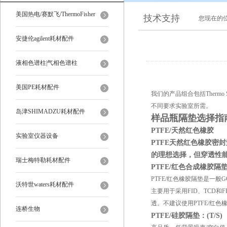
美国热电/赛默飞/ThermoFisher
技术支持
您现在的
安捷伦agilent耗材配件
液相色谱柱|气相色谱柱
美国PE耗材配件
我们的产品组合包括Thermo
不同要求实验室所需。
岛津SHIMADZU耗材配件
样品瓶隔垫选择指
PTFE/天然红色橡胶
实验室仪器设备
PTFE天然红色橡胶密
的理想选择，但穿透性能较
瑞士梅特勒耗材配件
PTFE/红色合成橡胶隔垫：
PTFE/红色橡胶隔垫是一般
沃特世waters耗材配件
主要用于采用FID、TCD
透。不建议使用PTFE/红
连桥生物
PTFE/硅胶隔垫：(T/S)