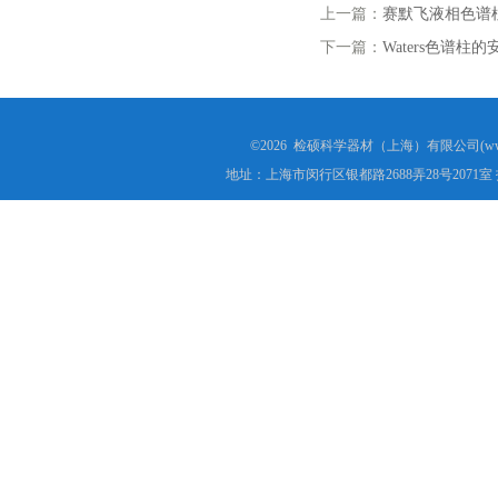
上一篇：
赛默飞液相色谱
下一篇：
Waters色谱
©2026 检硕科学器材（上海）有限公司(www.j
地址：上海市闵行区银都路2688弄28号2071室