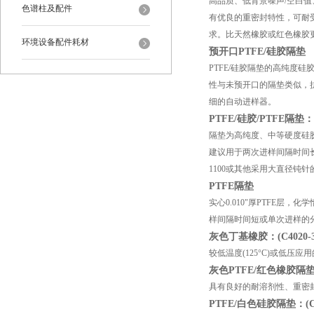
高品质、低背景噪声/空白值、
色谱柱及配件
有优良的重密封特性，可耐受
求。比天然橡胶或红色橡胶
环境设备配件耗材
预开口PTFE/硅胶隔垫
PTFE/硅胶隔垫的高纯度硅
性与未预开口的隔垫类似，抗腐蚀
细的自动进样器。
PTFE/硅胶/PTFE隔垫：(T
隔垫为高纯度、中等硬度硅胶两
建议用于两次进样间隔时间长或者
1100或其他采用大直径钝
PTFE隔垫
实心0.010"厚PTFE层
样间隔时间短或单次进样的
灰色丁基橡胶：(C4020-3
较低温度(125°C)或低
灰色PTFE/红色橡胶隔垫：(
具有良好的耐溶剂性、重密封
PTFE/白色硅胶隔垫：(C40