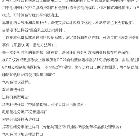
所有的进样口和检测器全面使用EPC，对特殊的进样口和检测器部件的控制范围和
用于毛细管柱的EPC 具有控制四种色谱柱流量控制的模块，恒压模式和梯度压力
模式。可计算色谱柱的平均线流速。
标准化的大气压和温度补偿，即使实验室环境有变化时，检测结果也不会有改变。
自动液体进样器*整合到主机的控制中。
可以用本机键盘或通过网络数据系统，设定参数和自动控制。可通过前面板对时钟
事件（开启/关闭，启动方法等）。
每一次分析时间的偏差都记录在案，以保证所有分析方法的参数都存档并保存。
在GC 仪器或数据系统上显示所有GC 和自动液体进样器(ALS) 的设定值。吉理
6个独立控制加热区控制（不包括炉箱温控，两个进样口，两个检测器，两个辅助加
辅助加热区zei高使用温度: 300°C
气相色谱仪进样口
双通道进样口
进样口类型可选:
填充柱进样口（带隔垫吹扫，可接大口径毛细管柱）
毛细管柱分流/不分流进样口
程序升温冷柱头进样口
挥发性组分串接进样口（专配与顶空/吹扫捕集/热脱附等样品预处理装置）
气相色谱仪填充柱进样口