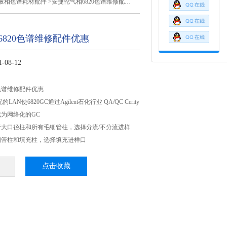
液相色谱耗材配件
>安捷伦气相6820色谱维修配件优惠
6820色谱维修配件优惠
08-12
0色谱维修配件优惠
AN使6820GC通过Agilent石化行业 QA/QC Cerity
为网络化的GC
大口径柱和所有毛细管柱，选择分流/不分流进样
细管柱和填充柱，选择填充进样口
点击收藏