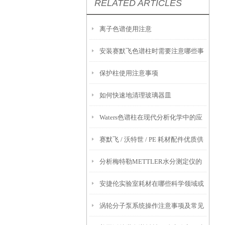
RELATED ARTICLES
离子色谱使用注意
安装赛默飞色谱柱时需要注意哪些事
保护柱使用注意事项
项？
如何快速地清理玻璃器皿
Waters色谱柱在现代分析化学中的应
赛默飞 / 沃特世 / PE 耗材配件优质供
用
分析梅特勒METTLER水分测定仪的
应商推荐：检硕科学器材靠谱代理 +
安捷伦实验室耗材在哪些科学领域或
电极污染与保养
售后保障
涡轮分子泵系统操作注意事项及常见
应用中最为常见？