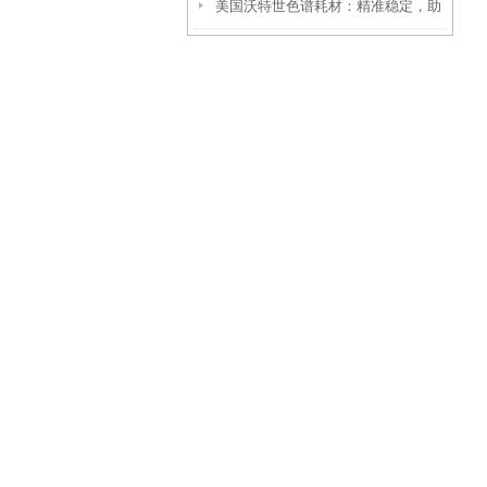
美国沃特世色谱耗材：精准稳定，助
故障排除
力色谱数据精准溯源