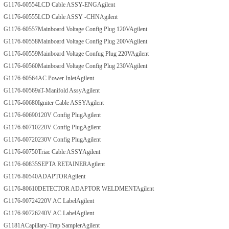
G1176-60554
LCD Cable ASSY-ENG
Agilent
G1176-60555
LCD Cable ASSY -CHN
Agilent
G1176-60557
Mainboard Voltage Config Plug 120V
Agilent
G1176-60558
Mainboard Voltage Config Plug 200V
Agilent
G1176-60559
Mainboard Voltage Confug Plug 220V
Agilent
G1176-60560
Mainboard Voltage Config Plug 230V
Agilent
G1176-60564
AC Power Inlet
Agilent
G1176-60569
aT-Manifold Assy
Agilent
G1176-60680
Igniter Cable ASSY
Agilent
G1176-60690
120V Config Plug
Agilent
G1176-60710
220V Config Plug
Agilent
G1176-60720
230V Config Plug
Agilent
G1176-60750
Triac Cable ASSY
Agilent
G1176-60835
SEPTA RETAINER
Agilent
G1176-80540
ADAPTOR
Agilent
G1176-80610
DETECTOR ADAPTOR WELDMENT
Agilent
G1176-90724
220V AC Label
Agilent
G1176-90726
240V AC Label
Agilent
G1181A
Capillary-Trap Sampler
Agilent