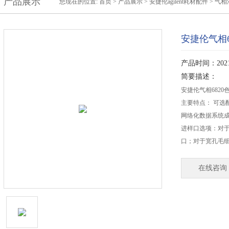
产品展示
您现在的位置:
首页
>
产品展示
>
安捷伦agilent耗材配件
>
气相
安捷伦气相
产品时间：2021-
简要描述：
安捷伦气相682
主要特点： 可选配的L
网络化数据系统成
进样口选项：对于
口；对于宽孔毛
在线咨询