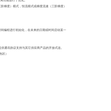
分离性能进行了优化。
（三阶梯度）模式，恒流模式或梯度流速（三阶梯度）
时间编程进行初始化，在未来的日期或时间启动某一
通过提供通讯协议支持与其它供应商产品的开放式连。
热区）