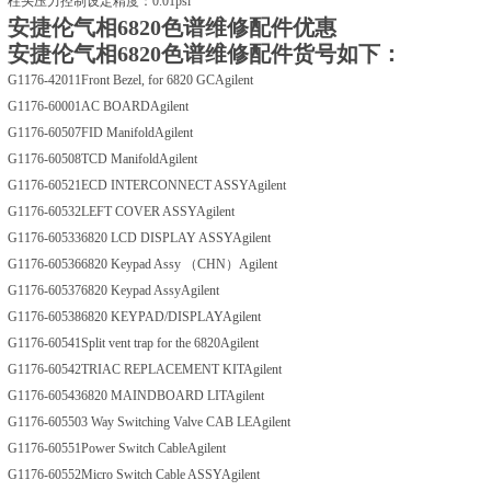
柱头压力控制设定精度：0.01psi
安捷伦气相6820色谱维修配件优惠
安捷伦气相6820色谱维修配件货号如下：
G1176-42011
Front Bezel, for 6820 GC
Agilent
G1176-60001
AC BOARD
Agilent
G1176-60507
FID Manifold
Agilent
G1176-60508
TCD Manifold
Agilent
G1176-60521
ECD INTERCONNECT ASSY
Agilent
G1176-60532
LEFT COVER ASSY
Agilent
G1176-60533
6820 LCD DISPLAY ASSY
Agilent
G1176-60536
6820 Keypad Assy （CHN）
Agilent
G1176-60537
6820 Keypad Assy
Agilent
G1176-60538
6820 KEYPAD/DISPLAY
Agilent
G1176-60541
Split vent trap for the 6820
Agilent
G1176-60542
TRIAC REPLACEMENT KIT
Agilent
G1176-60543
6820 MAINDBOARD LIT
Agilent
G1176-60550
3 Way Switching Valve CAB LE
Agilent
G1176-60551
Power Switch Cable
Agilent
G1176-60552
Micro Switch Cable ASSY
Agilent