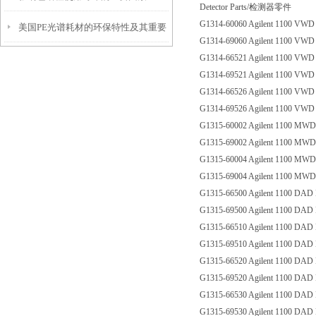
Detector Parts/检测器零件
G1314-60060 Agilent 1100 V
美国PE光谱耗材的环保特性及其重要
修指南
G1314-69060 Agilent 1100 V
G1314-66521 Agilent 1100 VW
性
G1314-69521 Agilent 1100 VW
G1314-66526 Agilent 1100 VW
G1314-69526 Agilent 1100 VW
G1315-60002 Agilent 1100 
G1315-69002 Agilent 1100 
G1315-60004 Agilent 1100 
G1315-69004 Agilent 1100 
G1315-66500 Agilent 1100 D
G1315-69500 Agilent 1100 D
G1315-66510 Agilent 1100 D
G1315-69510 Agilent 1100 D
G1315-66520 Agilent 1100 D
G1315-69520 Agilent 1100 D
G1315-66530 Agilent 1100 D
G1315-69530 Agilent 1100 D