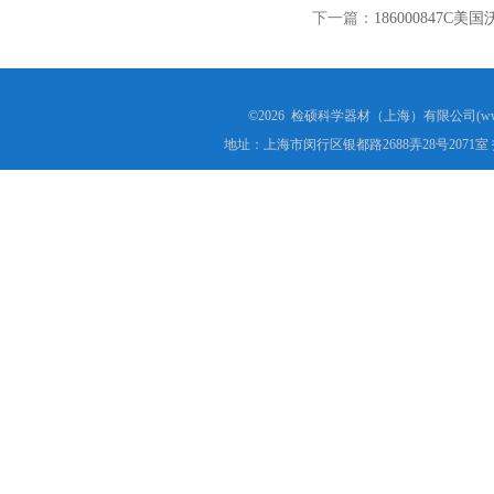
下一篇：
186000847C美
©2026 检硕科学器材（上海）有限公司(www.j
地址：上海市闵行区银都路2688弄28号2071室