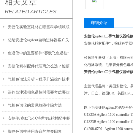
相关文章
RELATED ARTICLES
详细介绍
安捷伦实验室耗材在哪些科学领域或
安捷伦agilent二手气相仪器
总结安捷伦agilent自动进样器客户关
应用中最为常见？
安捷伦耗材配件*，检硕科学器材
色谱仪中的重要部件“赛默飞色谱柱”
注的问题
检硕科学器材（上海）有限公司
化电泳系统、毛细管分析色谱
安捷伦耗材配件代理商怎么选？检硕
安捷伦agilent二手气相仪器
气相色谱法分析－程序升温操作技术
科学器材高性价比 + 现货 + 维修全攻
主营代理品牌：美国安捷伦、美
选购岛津液相色谱柱时需要考虑哪些
略
津、日立、德国DR、英国LGC
气相色谱仪的常见故障排除方法
影响因素？
以下为安捷伦agilent其他
G1323A Agilent 1100 controlle
安捷伦/赛默飞/沃特世/PE耗材配件哪
G1323B Agilent 1100 controlle
G4208-67001 Agilent 1200 cont
影响色谱柱使用寿命的主要因素
家强？检硕科学器材一站式代理与维