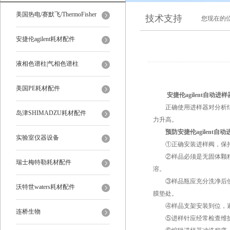
美国热电/赛默飞/ThermoFisher
技术支持
您现在的
安捷伦agilent耗材配件
液相色谱柱|气相色谱柱
美国PE耗材配件
安捷伦agilent自动进样
正确使用进样器对分析结果
岛津SHIMADZU耗材配件
力升高。
预防安捷伦agilent自
实验室仪器设备
①正确安装进样阀，保
②样品必须是无固体颗粒的
瑞士梅特勒耗材配件
溶。
③样品瓶应充分洗净后使用
沃特世waters耗材配件
膜垫处。
④样品支架安装到位，避
连桥生物
⑤进样针应经常检查维护