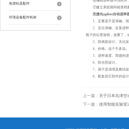
⑥编辑进样器冲洗程序，
色谱柱及配件
⑦建立系统期间核查档案
安捷伦agilent自动
环境设备配件耗材
1、定量是不是准确。现在
2、定位准确。反复进样，
瓶子的位置放错，放重了，
3、防残留设计。无论采用
4、价格。这个不多说。
5、进样速度。简捷的进
6、防光照设计。
7、易于是清理及擦拭设
8、配套其它部件的设计
上一篇：
关于日本岛津空
下一篇：
使用智能实验室