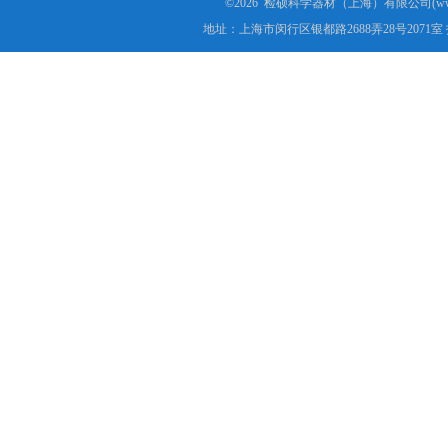
©2026 检硕科学器材（上海）有限公司(www.j
地址：上海市闵行区银都路2688弄28号2071室