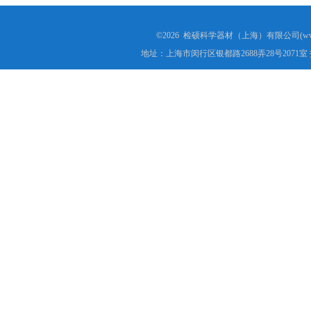
©2026 检硕科学器材（上海）有限公司(www.j
地址：上海市闵行区银都路2688弄28号2071室