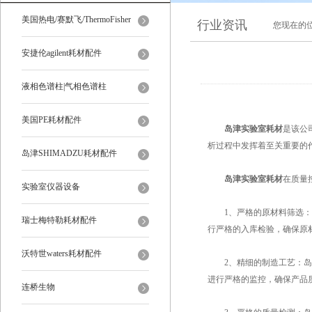
美国热电/赛默飞/ThermoFisher
行业资讯
您现在的
安捷伦agilent耗材配件
液相色谱柱|气相色谱柱
美国PE耗材配件
岛津实验室耗材
是该公
析过程中发挥着至关重要的
岛津SHIMADZU耗材配件
岛津实验室耗材
在质量
实验室仪器设备
1、严格的原材料筛选：岛
瑞士梅特勒耗材配件
行严格的入库检验，确保原
沃特世waters耗材配件
2、精细的制造工艺：岛津
进行严格的监控，确保产品
连桥生物