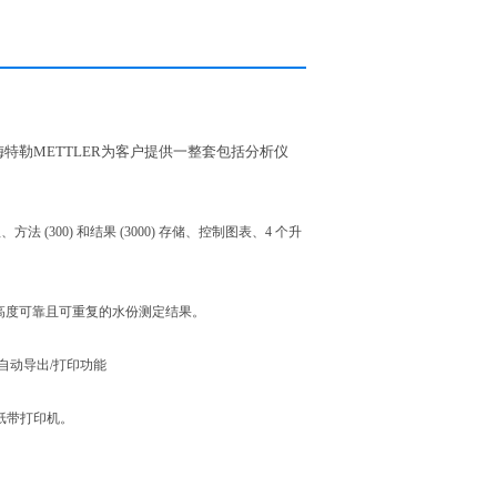
特勒METTLER为客户提供一整套包括分析仪
法 (300) 和结果 (3000) 存储、控制图表、4 个升
得高度可靠且可重复的水份测定结果。
仪器自动导出/打印功能
，纸带打印机。