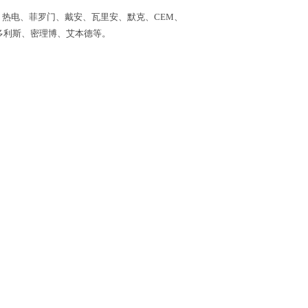
、热电、菲罗门、戴安、瓦里安、默克、CEM、
多利斯、密理博、艾本德等。