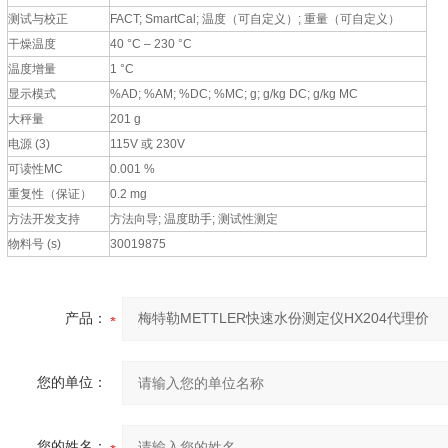
测试与校正
FACT; SmartCal; 温度（可自定义）; 重量（可自定义）
干燥温度
40 °C – 230 °C
温度增量
1 °C
显示模式
%AD; %AM; %DC; %MC; g; g/kg DC; g/kg MC
大秤量
201 g
电源 (3)
115V 或 230V
可读性MC
0.001 %
重复性（保证）
0.2 mg
方法开发支持
方法向导; 温度助手; 测试性测定
物料号 (s)
30019875
产品：
您的单位：
您的姓名：