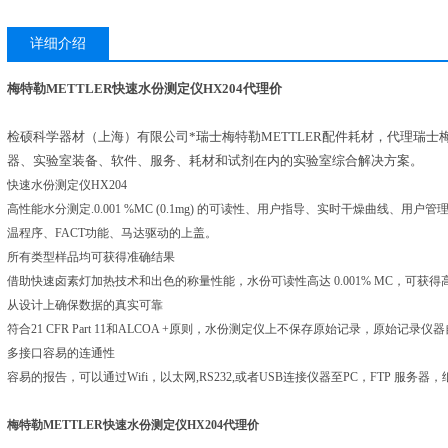
详细介绍
梅特勒METTLER快速水份测定仪HX204代理价
检硕科学器材（上海）有限公司*瑞士梅特勒METTLER配件耗材，代理瑞士梅
器、实验室装备、软件、服务、耗材和试剂在内的实验室综合解决方案。
快速水份测定仪HX204
高性能水分测定.0.001 %MC (0.1mg) 的可读性、用户指导、实时干燥曲线、用户管理、方
温程序、FACT功能、马达驱动的上盖。
所有类型样品均可获得准确结果
借助快速卤素灯加热技术和出色的称量性能，水份可读性高达 0.001% MC，可获
从设计上确保数据的真实可靠
符合21 CFR Part 11和ALCOA +原则，水份测定仪上不保存原始记录，原始记录
多接口容易的连通性
容易的报告，可以通过Wifi，以太网,RS232,或者USB连接仪器至PC，FTP 服务器
梅特勒METTLER快速水份测定仪HX204代理价