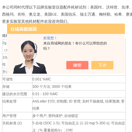
本公司同时代理以下品牌实验室仪器配件耗材试剂：美国PE、沃特世、岛津
西格玛、肖特、奥立龙、美国GE、美国伯乐、瑞士万通、梅特勒、哈希、赛
更多实验室其他耗材配件欢迎咨询我们。
规格 - 快速水份测定仪HX204
欢迎您！
2g 样品时的重复性
0.05 %
来自局域网的朋友！有什么可以帮助您的
吗？
（sd）
10g 样品时的重复
0.01 %
性（sd）
升温程序
缓慢; 快速; 标准; 步骤
可读性
0.001 %MC
存储
300 个方法; 3000 个结果
建议的水分范围
0.01 - 100 %MC
结果处理
A4/Letter 打印; 控制图; ID 管理; 实时干燥曲线; 结果预测; 零
结果
用户管理
多个用户; 密码保护; 自动锁定
关机标准 (2)
5 自动 (SOC 1-5); 可自由定义 (1-10 mg/ 5-300 s); 可自由定
义（% 重量损耗/s）; 计时