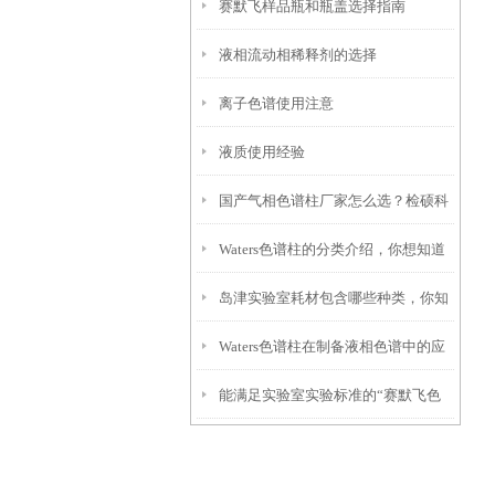
赛默飞样品瓶和瓶盖选择指南
电极污染与保养
液相流动相稀释剂的选择
离子色谱使用注意
液质使用经验
国产气相色谱柱厂家怎么选？检硕科
Waters色谱柱的分类介绍，你想知道
学性价比高 + 售后*指南
岛津实验室耗材包含哪些种类，你知
的都在这儿了！
Waters色谱柱在制备液相色谱中的应
道吗？
能满足实验室实验标准的“赛默飞色
用有哪些？
谱柱”