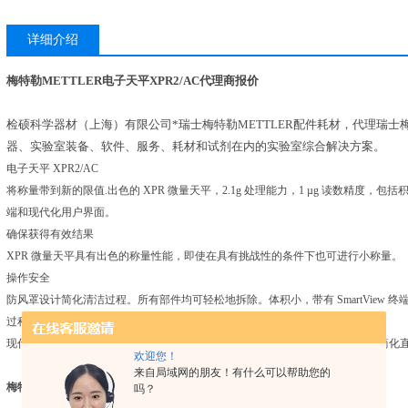
详细介绍
梅特勒METTLER电子天平XPR2/AC代理商报价
检硕科学器材（上海）有限公司*瑞士梅特勒METTLER配件耗材，代理瑞士梅
器、实验室装备、软件、服务、耗材和试剂在内的实验室综合解决方案。
电子天平 XPR2/AC
将称量带到新的限值.出色的 XPR 微量天平，2.1g 处理能力，1 µg 读数精度，包括积极
端和现代化用户界面。
确保获得有效结果
XPR 微量天平具有出色的称量性能，即使在具有挑战性的条件下也可进行小称量。
操作安全
防风罩设计简化清洁过程。所有部件均可轻松地拆除。体积小，带有 SmartView 
过程高效
现代化的用户界面提供方便的功能，如内置结果记事本、存储不同的方法，并简化
欢迎您！
来自局域网的朋友！有什么可以帮助您的
梅特勒METTLER电子天平XPR2/AC代理商报价
吗？