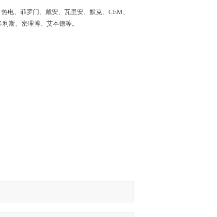
、热电、菲罗门、戴安、瓦里安、默克、CEM、
多利斯、密理博、艾本德等。