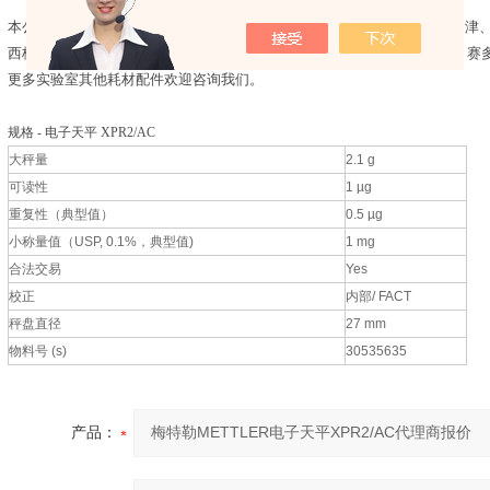
本公司同时代理以下品牌实验室仪器配件耗材试剂：美国PE、沃特世、岛津
西格玛、肖特、奥立龙、美国GE、美国伯乐、瑞士万通、梅特勒、哈希、赛
更多实验室其他耗材配件欢迎咨询我们。
规格 - 电子天平 XPR2/AC
大秤量
2.1 g
可读性
1 µg
重复性（典型值）
0.5 µg
小称量值（USP, 0.1%，典型值)
1 mg
合法交易
Yes
校正
内部/ FACT
秤盘直径
27 mm
物料号 (s)
30535635
产品：