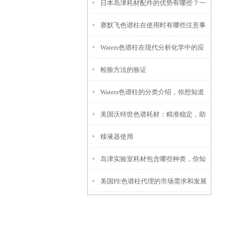
日本岛津耗材配件的优势有哪些？一
电极污染与保养
赛默飞色谱柱在使用时有哪些注意事
文带你了解
Waters色谱柱在现代分析化学中的应
项？
检验方法的验证
用
Waters色谱柱的分类介绍，你想知道
美国沃特世色谱耗材：精准稳定，助
的都在这儿了！
移液器使用
力色谱数据精准溯源
岛津实验室耗材包含哪些种类，你知
美国PE色谱柱代理的市场需求和发展
道吗？
前景如何？