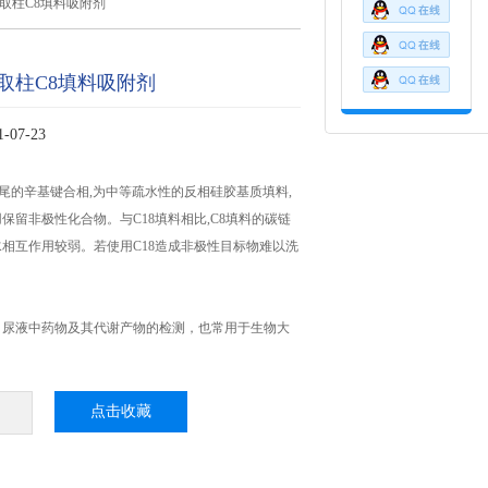
取柱C8填料吸附剂
取柱C8填料吸附剂
07-23
封尾的辛基键合相,为中等疏水性的反相硅胶基质填料,
保留非极性化合物。与C18填料相比,C8填料的碳链
相互作用较弱。若使用C18造成非极性目标物难以洗
。
、尿液中药物及其代谢产物的检测，也常用于生物大
点击收藏