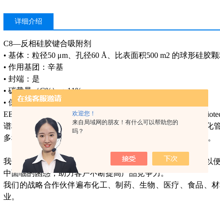
详细介绍
C8—反相硅胶键合吸附剂
• 基体：粒径50 μm、孔径60 Å、比表面积500 m2 的球形硅胶
• 作用基团：辛基
• 封端：是
• 碳载量（C%）：11%
• 保留机理：中等非极性相互作用
欢迎您！
EB公司上海连桥生物科技有限公司（Shanghai Even bridge biot
来自局域网的朋友！有什么可以帮助您的
谱板、离子色谱前处理固相萃取柱、QuEchERS农残快速净
吗？
多种实验室样品前处理、色谱周边产品的研发、制造和销售。
我们一直不断地提高公司的研发制备能力、优化管理体系, 以
中面临的困惑，助力客户不断提高产品竞争力。
我们的战略合作伙伴遍布化工、制药、生物、医疗、食品、材
业。