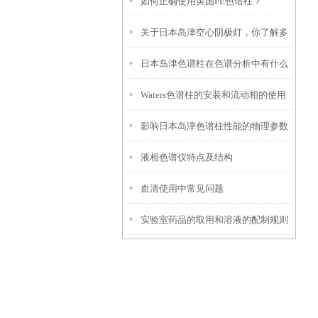
如何正确使用美国PE色谱柱？
统中的作用
关于日本岛津空心阴极灯，你了解多
日本岛津色谱柱在色谱分析中有什么
少？
Waters色谱柱的安装和流动相的使用
作用？
影响日本岛津色谱柱性能的物理参数
情况
液相色谱仪特点及结构
是什么？又该如何保存？
血清使用中常见问题
实验室药品的取用和溶液的配制规则