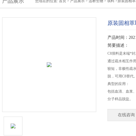
产品展示
您现在的位置:
首页
>
产品展示
>
连桥生物
>
填料
>原装固相萃
原装固相萃
产品时间：2021-
简要描述：
C8填料是末端*
通过疏水相互作用
较短，非极性疏水
脱，可用C8替代
典型的应用：
包括血清、血浆
分子样品脱盐。
在线咨询