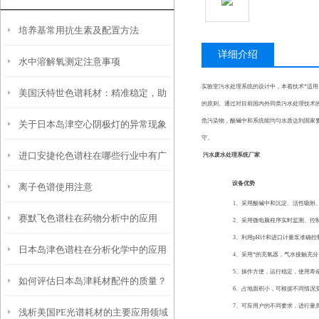
培养基常用抗生素及配置方法
详细介绍
水中溶解氧测定注意事项
实验室污水处理系统的设计中，本着技术*适
美国沃特世色谱耗材：精准稳定，助
的原则。通过对目前国内外同类污水处理技术的
危污染物，酸碱中和系统能均匀水质达到国家
关于日本岛津空心阴极灯的异常现象
力色谱数据精准溯源
守。
进口安捷伦色谱柱在哪些行业中有广
及处理方法
污水废水处理系统厂家
设备优势
离子色谱使用注意
泛应用？
1
、采用
酸碱
中和沉淀、
活性吸附
赛默飞色谱柱在药物分析中的应用
2
、采用微电脑程序实时监测、控
3
、利用
pH
计和进口计量泵准确控
日本岛津色谱柱在分析化学中的应用
4
、采用*的充氧器，气水接触充分
5
、操作方便，运行稳定，使用寿
如何评估日本岛津耗材配件的质量？
6
、占地面积小，可根据不同情况
7
、可应用户的不同要求，进行量
浅析美国PE光谱耗材的主要应用领域
有哪些关键指标？