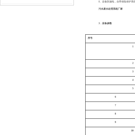
8、设备防漏电，自带保险保护系
污水废水处理系统厂家
和行业
3
．
设备
参数
序号
1
2
3
4
5
6
7
8
9
10