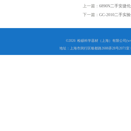
上一篇：
6890N二手安捷伦
下一篇：
GC-2010二
©2026 检硕科学器材（上海）有限公司(www.j
地址：上海市闵行区银都路2688弄28号2071室