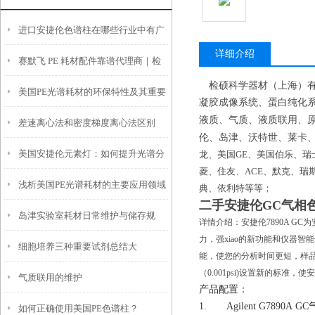
进口安捷伦色谱柱在哪些行业中有广
详细介绍
赛默飞 PE 耗材配件靠谱代理商｜检
泛应用？
检硕科学器材（上海）
美国PE光谱耗材的环保特性及其重要
硕科学口碑好 + 原厂正品可溯源
凝胶成像系统、蛋白纯化
液质、气质、液质联用、
差速离心法和密度梯度离心法区别
性
伦、岛津、沃特世、莱卡
美国安捷伦元素灯：如何提升光谱分
龙、
美国
GE、美国伯乐、瑞
菱、住友、ACE、默克、瑞斯
浅析美国PE光谱耗材的主要应用领域
析的效率
典、依利特等
等；
二手安捷伦GC气相
岛津实验室耗材日常维护与储存规
和行业
详情介绍：安捷伦7890A G
力，强xiao的新功能和仪器
细胞培养三种重要试剂总结大
范，延长使用寿命
能，使您的分析时间更短，样品
（0.001psi)设置新的标准，
气质联用的维护
全！！！
产品配置：
1. Agilent G7890A
如何正确使用美国PE色谱柱？