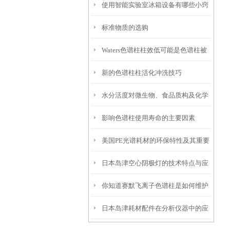
使用智能实验室冰箱设备有哪些小窍
标准物质的选购
门？
Waters色谱柱柱效低可能是色谱柱被
新的色谱柱柱活化冲洗技巧
污染、过滤片部分堵塞、色谱柱内的
水分活度对微生物、食品质构及化学
死体积造成
影响色谱柱使用寿命的主要因素
反应的影响
美国PE光谱耗材的环保特性及其重要
日本岛津空心阴极灯的技术特点与应
性
你知道赛默飞离子色谱柱是如何维护
用
日本岛津耗材配件在分析仪器中的应
保养的吗？