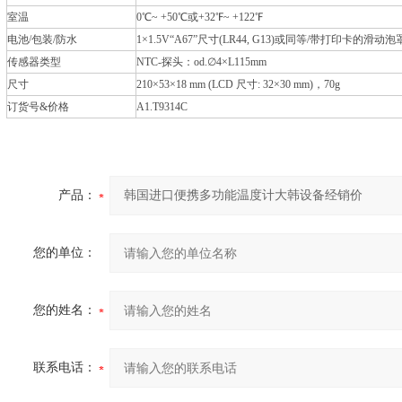
室温
0℃~ +50℃或+32℉~ +122℉
电池/包装/防水
1×1.5V“A67”尺寸(LR44, G13)或同等/带打印卡的滑动泡罩
传感器类型
NTC-探头：od.∅4×L115mm
尺寸
210×53×18 mm (LCD 尺寸: 32×30 mm)，70g
订货号&价格
A1.T9314C
产品：
您的单位：
您的姓名：
联系电话：