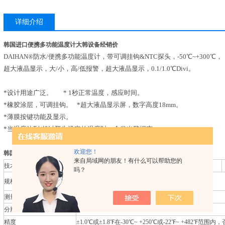
详细介绍
韩国进口便携多功能温度计大韩设备经销价
DAIHAN®防水/便携多功能温度计，带可调挂钩&NTC探头，-50℃~+300℃，
超大液晶显示，大/小，高/低报警，超大液晶显示，0.1/1.0℃Divi。
*设计用途广泛。 * 1秒正常温度，感应时间。
*橡胶涂层，可调挂钩。 *超大液晶显示屏，数字高度18mm。
*薄膜按键功能及显示。
*当温度达到/超过预先设定的温度时，会发出警报声。
欢迎您！
韩国进口便携多功能温度计大韩设备经销价
来自局域网的朋友！有什么可以帮助您的
技术参数
吗？
规格 型号
A1.T9314C
测量范围
-50℃ ~ +300℃ 或 -58℉ ~ +572℉
分辨率
0.1°在-19.9°~+199.9°范围内，否则1°
精度
±1.0℃或±1.8℉在-30℃~ +250℃或-22℉~ +482℉范围内