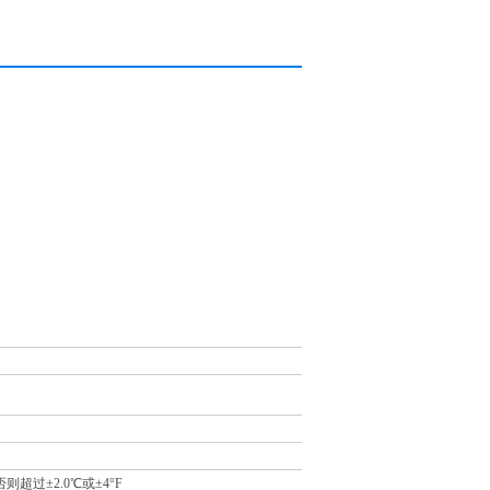
，否则超过±2.0℃或±4°F