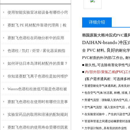
使用智能实验室冰箱设备有哪些小窍
详细介绍
赛默飞 PE 耗材配件靠谱代理商｜检
门？
韩国原装大韩冲压式PVC通
赛默飞色谱柱在药物分析中的应用
硕科学口碑好 + 原厂正品可溯源
DAIHAN-brand
冲压
®
PVC
, 良好
全
材料
的耐化
色谱柱 / 氘灯 / 炬管 / 雾化器采购指
/
/
,
PVC
材质的外
内部
工作台
耐
如何评估日本岛津耗材配件的质量？
南：检硕科学器材四大进口品牌现货
■
耐久性
,
可去除有害化学性气
/
/
(PVC)
■
内
部外部
聚氯乙烯
工
你知道赛默飞离子色谱柱是如何维护
有哪些关键指标？
直供安捷伦 / 赛默飞仪器维修服务商
(
■
客户需求通风柜
:
可选择多
*
普通型耐化学气体通风柜
,
具有良好
Waters色谱柱柱效低可能是色谱柱被
保养的吗？
哪家好？检硕科学器材专业维修 + 配
*
包含空气
/
气体
/
水活塞
,
杯槽
,
排液
,
:
*
旁通气流型
强制吸入室内空气后
,
赛默飞色谱柱在使用时有哪些注意事
污染、过滤片部分堵塞、色谱柱内的
件一站式服务
:
*
空气幕气流型
吸入室外空气后
，
实验室药品的取用和溶液的配制规则
*
在实验室试验中
，
产生的污染空气
项？
死体积造成
*
管道和管道之间通过硅橡胶密封连
赛默飞色谱柱的使用寿命受哪些因素
*
力学设计制作
,
具有良好的作业性