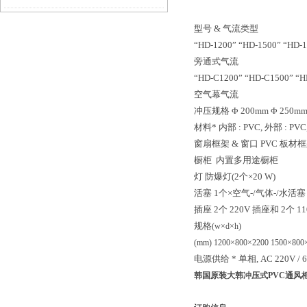
影响？
型号 & 气流类型
“HD-1200” “HD-1500” “HD-1
旁通式气流
“HD-C1200” “HD-C1500” “H
空气幕气流
冲压规格 Φ 200mm Φ 250m
材料* 内部 : PVC, 外部 : PVC,
窗扇框架 & 窗口 PVC 板材框架
橱柜 内置多用途橱柜
灯 防爆灯(2个×20 W)
活塞 1个×空气-/气体-/水活塞
插座 2个 220V 插座和 2个 1
规格
(w×d×h)
(mm) 1200×800×2200 1500×800
电源供给 * 单相, AC 220V / 6
韩国原装大韩冲压式PVC通风