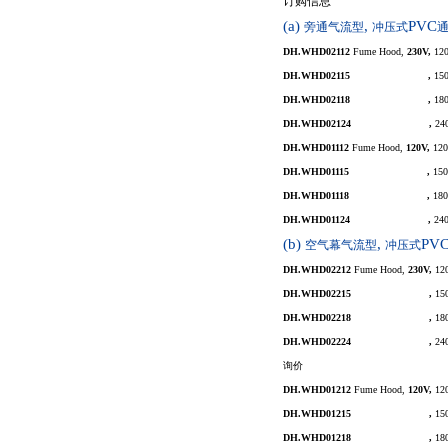
订购信息
(a)
,
PVC
旁通气流型
冲压式
DH.WHD02112
Fume Hood,
230V,
12
DH.WHD02115
Fume Hood,
230V
,
15
DH.WHD02118
Fume Hood,
230V
,
18
DH.WHD02124
Fume Hood,
230V
,
24
DH.WHD01112
Fume Hood,
120V,
120
DH.WHD01115
Fume Hood,
120V
,
150
DH.WHD01118
Fume Hood,
120V
,
180
DH.WHD01124
Fume Hood,
120V
,
24
(b)
,
PV
空气幕气流型
冲压式
DH.WHD02212
Fume Hood,
230V,
12
DH.WHD02215
Fume Hood,
230V
,
15
DH.WHD02218
Fume Hood,
230V
,
18
DH.WHD02224
Fume Hood,
230V
,
24
询价
DH.WHD01212
Fume Hood,
120V,
12
DH.WHD01215
Fume Hood,
120V
,
15
DH.WHD01218
Fume Hood,
120V
,
18