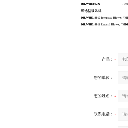
DH.WHD01224
Fume Hood,
120V
,
24
可选型鼓风机
DH.WHD10010
Integrated Blower,
“
H
DH.WHD10011
External Blower
,
“
HDB
产品：
您的单位：
您的姓名：
联系电话：