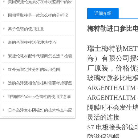
美国安捷伦元素灯在环境监测中的应
详细介绍
固相萃取柱是一款怎么样的分析仪
用
梅特勒进口参比电极I
离子色谱的使用注意
器？
新的色谱柱柱活化冲洗技巧
瑞士梅特勒ME
安捷伦耗材配件代理商怎么选？检硕
海）有限公司授
厂原装，价格优
红外光谱定性分析的应用范围
科学器材高性价比 + 现货 + 维修全攻
玻璃材质参比电极,
选购岛津液相色谱柱时需要考虑哪些
略
ARGENTHALT
ARGENTHA
详细解析Waters色谱柱的使用注意事
影响因素？
隔膜时不会发生
日本岛津空心阴极灯的技术特点与应
项
灵活的连接
用
S7 电极接头部
防溢保湿帽