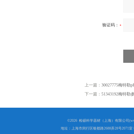
验证码：
上一篇：
30027775梅特勒pH
下一篇：
51343192梅特勒
©2026 检硕科学器材（上海）有限公司(www.j
地址：上海市闵行区银都路2688弄28号2071室