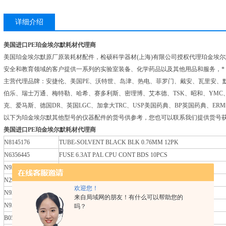
详细介绍
美国进口PE珀金埃尔默耗材代理商
美国珀金埃尔默原厂原装耗材配件，检硕科学器材(上海)有限公司授权代理珀金埃
安全和教育领域的客户提供一系列的实验室装备、化学药品以及其他用品和服务，*
主营代理品牌：安捷伦、美国PE、沃特世、岛津、热电、菲罗门、戴安、瓦里安、默
伯乐、瑞士万通、梅特勒、哈希、赛多利斯、密理博、艾本德、TSK、昭和、YMC
克、爱马斯、德国DR、英国LGC、加拿大TRC、USP美国药典、BP英国药典、E
以下为珀金埃尔默其他型号的仪器配件的货号供参考，您也可以联系我们提供货号
美国进口PE珀金埃尔默耗材代理商
N8145176
TUBE-SOLVENT BLACK BLK 0.76MM 12PK
N6356445
FUSE 6.3AT PAL CPU CONT BDS 10PCS
N9302990
5mL PTFE LUERLOCK SALTLINE SYRING 1/PK
N2916083
GASKET-DARWIN OVEN DOOR
欢迎您！
N9306691
COL-SPRA PLY HLB 60 200MG/LRC (50)
来自局域网的朋友！有什么可以帮助您的
N9303700
COL-CTRGE VAL CYA0 x 4mm PK3
吗？
B0507949
TUBING ADAPTER N