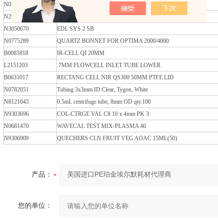
N0777493
Tracey PFA44 Spray Chamber ELAN
N2930313
2500UL SAMPLE SYRINGE STARTING KIT
N3050670
EDL SYS 2 SB
N0775289
QUARTZ BONNET FOR OPTIMA 2000/4000
B0085818
IR-CELL QI 20MM
L2151203
.7MM FLOWCELL INLET TUBE LOWER
B0631017
RECTANG CELL NIR QS300 50MM PTFE LID
N0782051
Tubing 3x3mm ID Clear, Tygon, White
N8121043
0.5mL centrifuge tube, 8mm OD qty.100
N9303696
COL-CTRGE VAL C8 10 x 4mm PK 3
N0681470
WAVECAL TEST MIX-PLASMA 40
N9306909
QUECHERS CLN FRUIT VEG AOAC 15ML(50)
产品：
您的单位：