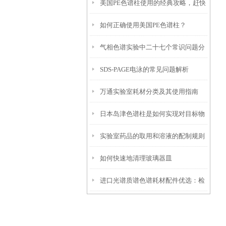
美国PE色谱柱使用的经典攻略，赶快
前景如何？
如何正确使用美国PE色谱柱？
收藏！
气相色谱实验中二十七个常识问题分
SDS-PAGE电泳的常见问题解析
析
万通实验室耗材分类及其使用指南
日本岛津色谱柱是如何实现对目标物
实验室药品的取用和溶液的配制规则
质的分离与纯化的？
如何快速地清理玻璃器皿
进口光谱质谱色谱耗材配件优选：检
硕科学器材现货供应 + 维修保养全解