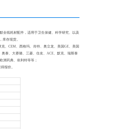
尔默全线耗材配件，适用于卫生保健、科学研究、以及
，库存现货。
克、CEM、西格玛、肖特、奥立龙、美国GE、美国
、奥泰、大赛璐、三菱、住友、ACE、默克、瑞斯泰
RM欧洲药典、依利特等等；
获得报价。