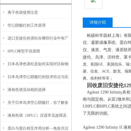
离子色谱使用注意
详细介绍
空心阴极灯的工作原理
检硕科学器材上海）有
进口安捷伦色谱柱在哪些行业中有广
仪、凝胶成像系统、蛋白
仪、液质、气质、液质联
HPLC峰型不佳原因
泛应用？
捷伦、岛津、沃特世、莱
日本岛津色谱柱是如何实现对目标物
龙、
美国
GE、美国伯乐、瑞
菱、住友、ACE、默克、瑞斯
日本岛津空心阴极灯的技术特点与应
质的分离与纯化的？
典、依利特等
等；
回收废旧安捷伦12
液相色谱流动相的选择
用
Agilent 1290 
相与固定相。从亚2微米
关于日本岛津空心阴极灯，你了解多
UHPLC和HPLC系统之
了无限的功能。
液相色谱（HPLC）仪器常见故障及
少？
Agilent 1290 Infin
蛋白与蛋白相互作用分析—免疫共沉
解决方案