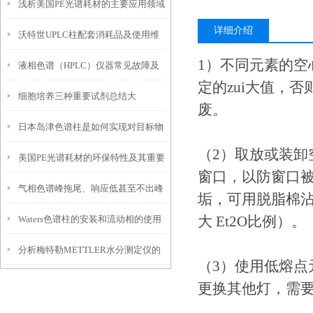
浅析美国PE光谱耗材的主要应用领域
中的应用
详细介绍
沃特世UPLC柱配套消耗品及使用维
和行业
1）不同元素的空
液相色谱（HPLC）仪器常见故障及
护
定的zui大值，
细胞培养三种重要试剂总结大
解决方案
废。
日本岛津色谱柱是如何实现对目标物
全！！！
（2）取放或装
美国PE光谱耗材的环保特性及其重要
质的分离与纯化的？
窗口，以防窗口
气相色谱峰拖尾、响应低甚至不出峰
性
垢，可用脱脂棉沾
大 Et2O比例）。
Waters色谱柱的安装和流动相的使用
的主要原因
分析梅特勒METTLER水分测定仪的
情况
（3）使用低熔
电极污染与保养
更换其他灯，需