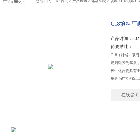
产品展示
您现在的位置:
首页
>
产品展示
>
连桥生物
>
填料
>C18填料厂
C18填料厂
产品时间：2021-
简要描述：
C18（封端）吸
规则硅胶为基质
极性化合物具有
用最为广泛的SP
在线咨询