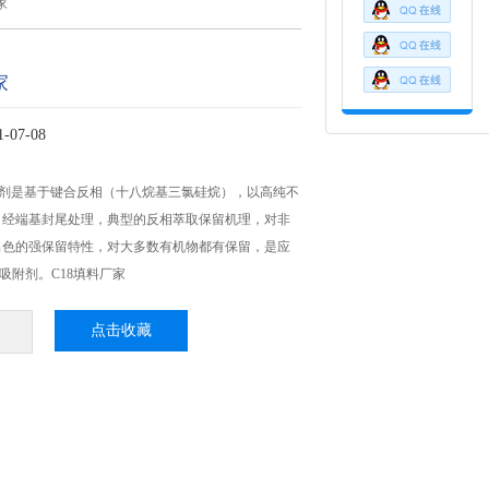
家
家
07-08
附剂是基于键合反相（十八烷基三氯硅烷），以高纯不
，经端基封尾处理，典型的反相萃取保留机理，对非
出色的强保留特性，对大多数有机物都有保留，是应
E吸附剂。C18填料厂家
点击收藏