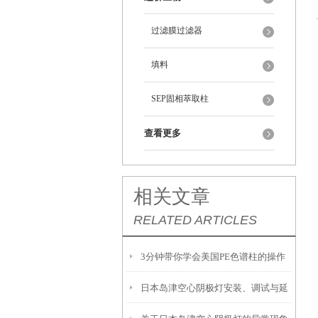
过滤膜过滤器
填料
SEP固相萃取柱
查看更多
相关文章
RELATED ARTICLES
3分钟带你学会美国PE色谱柱的操作
日本岛津空心阴极灯安装、调试与延
步骤