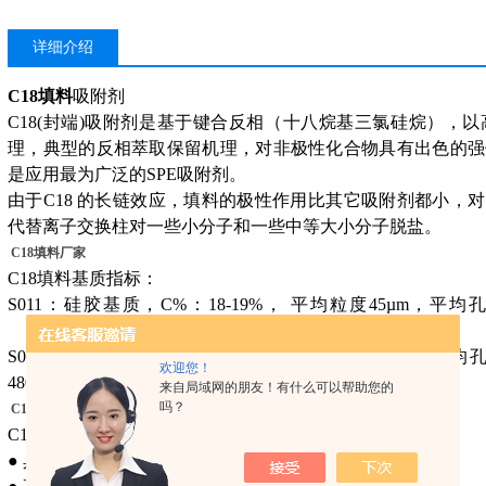
详细介绍
C18填料
吸附剂
C18(封端)吸附剂是基于键合反相（十八烷基三氯硅烷），
理，典型的反相萃取保留机理，对非极性化合物具有出色的强
是应用最为广泛的SPE吸附剂。
由于
C18 的长链效应，填料的极性作用比其它吸附剂都小，对
代替离子交换柱对一些小分子和一些中等大小分子脱盐。
C18填料厂家
C18填料基质指标：
S011：硅胶基质，C%：18-19%， 平均粒度45µm，平均孔
480m2/g， pH使用范围2~8。
S012：硅胶基质，C%：23-24%， 平均粒度45µm，平均孔
欢迎您！
480m2/g， pH使用范围2~8。
来自局域网的朋友！有什么可以帮助您的
吗？
C18填料厂家
C18填料产品优点：
● 具有高键合密度，低流失，高回收率