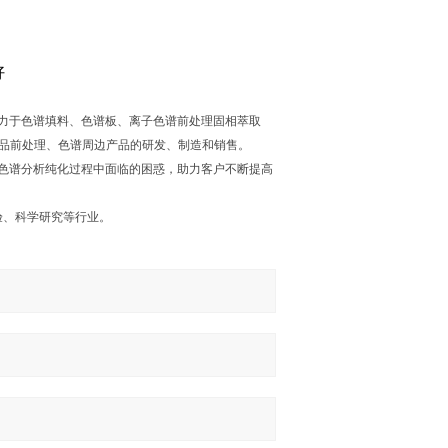
好
co. LTD）致力于色谱填料、色谱板、离子色谱前处理固相萃取
室样品前处理、色谱周边产品的研发、制造和销售。
在色谱分析纯化过程中面临的困惑，助力客户不断提高
验、科学研究等行业。