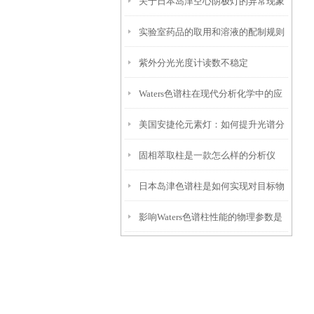
关于日本岛津空心阴极灯的异常现象
长使用寿命的实操技巧
实验室药品的取用和溶液的配制规则
及处理方法
紫外分光光度计读数不稳定
Waters色谱柱在现代分析化学中的应
美国安捷伦元素灯：如何提升光谱分
用
固相萃取柱是一款怎么样的分析仪
析的效率
日本岛津色谱柱是如何实现对目标物
器？
影响Waters色谱柱性能的物理参数是
质的分离与纯化的？
什么？