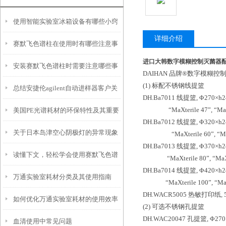
使用智能实验室冰箱设备有哪些小窍
详细介绍
赛默飞色谱柱在使用时有哪些注意事
门？
进口大韩数字模糊控制灭菌器
安装赛默飞色谱柱时需要注意哪些事
项？
DAIHAN 品牌®数字模糊控制灭
(1) 标配不锈钢线提篮
总结安捷伦agilent自动进样器客户关
项？
DH.Ba7011 线提篮, Φ270×h24
“MaXterile 47”, “MaXt
美国PE光谱耗材的环保特性及其重要
注的问题
DH.Ba7012 线提篮, Φ320×h24
关于日本岛津空心阴极灯的异常现象
性
“MaXterile 60”, “MaXt
DH.Ba7013 线提篮, Φ370×h24
读懂下文，轻松学会使用赛默飞色谱
及处理方法
“MaXterile 80”, “MaXte
DH.Ba7014 线提篮, Φ420×h24
万通实验室耗材分类及其使用指南
柱
“MaXterile 100”, “MaXt
DH.WACR5005 热敏打印纸, 5卷
如何优化万通实验室耗材的使用效率
(2) 可选不锈钢孔提篮
DH.WAC20047 孔提篮, Φ270×
血清使用中常见问题