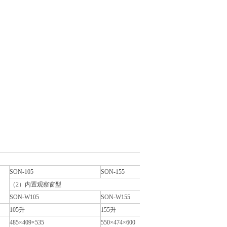
SON-105
SON-155
（2）内置观察窗型
SON-W105
SON-W155
105升
155升
485×409×535
550×474×600