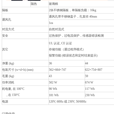
隔热
玻璃棉
隔板
2块不锈钢隔板，单隔板负载：16kg
通风孔带不锈钢盖子，孔直径 40mm
通风孔
1ea
对流方式
自然对流式
安全
过热保护，过电流保护，传感器错误检测
UL 认证, CE 认证
其它
存储功能（通过程序模式） 锁定模式
报警功能 (错误状态和定时结束提示)
净重 (kg)
36
44
包装尺寸 (w×d×h) (mm)
562×664×747
622×754×807
毛重 (kg)
43
59
功率消耗
502 W
674 W
耗电量, 在 100°C
90 Wh
117 Wh
, 在 150°C
181 Wh
230 Wh
电源
120V, 60Hz 或 230V, 50/60Hz
订货信息