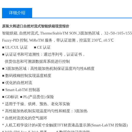
详细介绍
原装大韩进口自然对流式智能烘箱现货报价
智能烘箱, 自然对流式, ThermoStableTM SON ,3面加热区域， 32-/50-/105-/1
Fuzzy-PID 控制, WiReTM 服务，带认证追溯，控温至 230℃, ±0.5℃
■ UL/CUL 认证 ■ CE 认证
■ 认证证书和可追溯性：通过序列号，认证证书，
供货信息和可溯源数据库系统进行控制
■ 3面加热区域：高性能加热机制保证温度均匀性&精度
■ 数码模糊控制实现温度精度
■ 优化的自然对流
■ Smart-LabTM 控制器
■ GD标识 ■ PL(产品责任) 保险
* 适用于干燥、烘烤、预热、老化等实验
* 高性能加热机制实现温度均匀性和精度：3面加热
* 自然对流优化的空气循环
* 人机工程学设计的4英寸全触摸TFT材质液晶显示屏(Smart-LabTM 控制器)