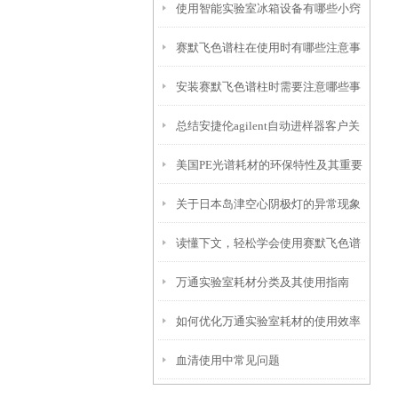
使用智能实验室冰箱设备有哪些小窍
赛默飞色谱柱在使用时有哪些注意事
门？
安装赛默飞色谱柱时需要注意哪些事
项？
总结安捷伦agilent自动进样器客户关
项？
美国PE光谱耗材的环保特性及其重要
注的问题
关于日本岛津空心阴极灯的异常现象
性
读懂下文，轻松学会使用赛默飞色谱
及处理方法
万通实验室耗材分类及其使用指南
柱
如何优化万通实验室耗材的使用效率
血清使用中常见问题