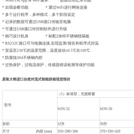
* WiReTM App & Web 服务. * 数据自动记录功能
* 自我诊断功能 * 通过WiFi进行网络连接
* 多个运行程序，多种模式，多个阶段设定
* 记录的数据可通过USB接口传输至电脑
* 可通过USB接口对控制软件进行升级
* 精巧设计机身 * 标配2块特不锈钢线隔板
* RS232C接口可与电脑连接,实现监测/报告和程序式控温
* 室温至230℃的温度范围，温度波动±0.5℃在100℃
* 防腐蚀304不锈钢内腔
* 过热保护，过电流保护，传感器错误检测等保护功能
原装大韩进口自然对流式智能烘箱现货报价
（1）标准型，无观察窗
型号
SON-32
SON-50
容积
32升
50升
尺寸
内部 (mm)
310×290×360
370×350×420