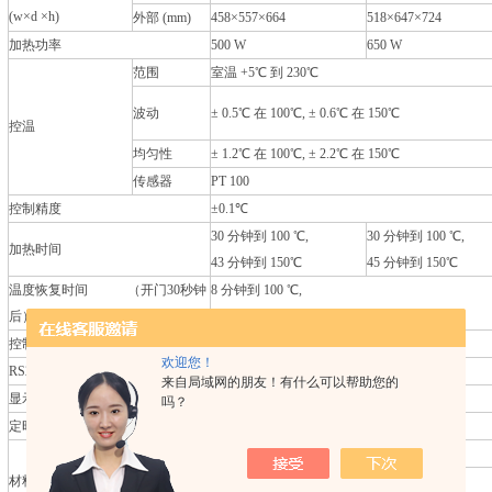
(w×d ×h)
外部 (mm)
458×557×664
518×647×724
加热功率
500 W
650 W
范围
室温 +5℃ 到 230℃
波动
± 0.5℃ 在 100℃, ± 0.6℃ 在 150℃
控温
均匀性
± 1.2℃ 在 100℃, ± 2.2℃ 在 150℃
传感器
PT 100
控制精度
±0.1℃
30 分钟到 100 ℃,
30 分钟到 100 ℃,
加热时间
43 分钟到 150℃
45 分钟到 150℃
温度恢复时间 （开门30秒钟
8 分钟到 100 ℃,
后）
10 分钟到 150℃
控制器
Smart-LabTM 控制器
欢迎您！
RS232 接口
可连接至电脑
来自局域网的朋友！有什么可以帮助您的
显示
4英寸全触摸TFT材质液晶显示器
吗？
定时
99小时59分钟（延时/持续运行）
内部
不锈钢 (#304)
材料
外部
涂层钢板