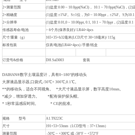
2×测量范围
(1)盐度:0.00 ~ 10.0ppt(NaCl)， 10.1 ~ 70.0ppt(NaCl)，(2
2×精确度
(1)盐度:±1%F。S±1位，为0 ~ 10.00ppt，±2%F。S为10.1 ~
2×分辨率
(1)盐度:0.01,0 ~ 10.00ppt, 0.1, 10.1 ~ 70.0ppt，(2)温度:0.1
传感器寿命/电池
> 6个月(保养良好)/ LR44×4pcs
尺寸/重量（g）
165×35×h32毫米(LCD尺寸:30×18毫米)/ 115g
标准包装
仪表/电池(LR44×4pcs) /手册/纸盒
订货号&价格
DH.Sal3003 套装
DAIHAN®数字土壤温度计，具有0~180°的移动头
大屏液晶显示器,口袋式,-50℃+ 300℃,0.1℃。
**的移动头，适合不同视角。 *大尺寸液晶显示屏，数字高度10mm。
*减少，增加穿透力。 *配有保护探头帽。
* 1秒常温感应时间。 * CE的批准。
规格 型号
A1.T9223C
尺寸
191×53×53mm（LCD型号：37×13mm）
测量范围
-50℃ ~ +300℃ 或 -58°F ~ +572°F