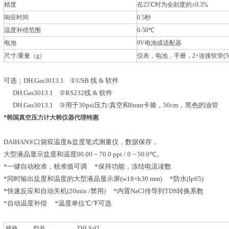
精度
在25℃时为全刻度的±0.3%
响应时间
0.5秒
温度补偿范围
0-50℃
电池
9V电池或适配器
尺寸/重量（g）
仪表，电池，手册，2×连接软管(5
可选；DH.Gas3013.1 ①USB 线 & 软件
DH.Gas3013.1 ②RS232线 & 软件
DH.Gas3013.1 ③用于30psi压力/真空和8mm卡箍，50cm，黑色的油管
*韩国真空压力计大韩仪器代理特惠
DAIHAN®口袋双温度&盐度笔式测量仪，数据保存，
大型液晶显示盐度和温度00.00 ~ 70.0 ppt / 0 ~ 50.0℃。
*一键自动校准，校准值可调 *保持功能，冻结电流读数
*同时输出盐度和温度的大型液晶显示屏(w18×h30 mm) *防水(Ip65)
*快速反应和自动关机(20min /禁用) *内置NaCl传导到TDS转换系数
*自动温度补偿 *温度单位℃/℉可选
规格 型号
DH.Sal3