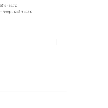
)温度:0 ~ 50.0℃
 70.0ppt，(2)温度:±0.5℃