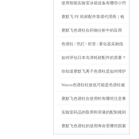
使用智能实验室冰箱设备有哪些小窍
赛默飞 PE 耗材配件靠谱代理商｜检
门？
赛默飞色谱柱在药物分析中的应用
硕科学口碑好 + 原厂正品可溯源
色谱柱 / 氘灯 / 炬管 / 雾化器采购指
如何评估日本岛津耗材配件的质量？
南：检硕科学器材四大进口品牌现货
你知道赛默飞离子色谱柱是如何维护
有哪些关键指标？
直供安捷伦 / 赛默飞仪器维修服务商
Waters色谱柱柱效低可能是色谱柱被
保养的吗？
哪家好？检硕科学器材专业维修 + 配
赛默飞色谱柱在使用时有哪些注意事
污染、过滤片部分堵塞、色谱柱内的
件一站式服务
实验室药品的取用和溶液的配制规则
项？
死体积造成
赛默飞色谱柱的使用寿命受哪些因素