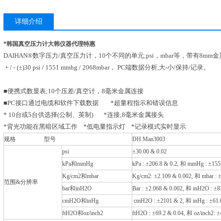
详细介绍
*韩国真空压力计大韩仪器代理特惠
DAIHAN®数字压力/真空压力计，10个不同的单元;psi，mbar等，带有8mm
+ / - (±)30 psi / 1551 mmhg / 2068mbar， PC端数据分析,大-小/保持/记录。
■便携式数显表;10个压差/真空计，8毫米金属连接
■PC接口通过电缆和软件下载数据 *超量程指示和错误信息
* 10台或5台供选择(公制、英制) *连接;8毫米金属接头
*背光功能在黑暗区域工作 *低电量指示灯 *记录模式实时显示
规格 型号
DH.Man3003
psi
±30.00 & 0.02
kPa和mmHg
kPa : ±206.8 & 0.2, 和 mmHg : ±155
Kg/cm2和mbar
Kg/cm2: ±2.109 & 0.002, 和 mbar : 
范围&分辨率
bar和inH2O
Bar : ±2.068 & 0.002, 和 inH2O : ±8
cmH2O和inHg
cmH2O : ±2101 & 2, 和 inHg : ±61.
ftH2O和oz/inch2
ftH2O : ±69.2 & 0.04, 和 oz/inch2: ±