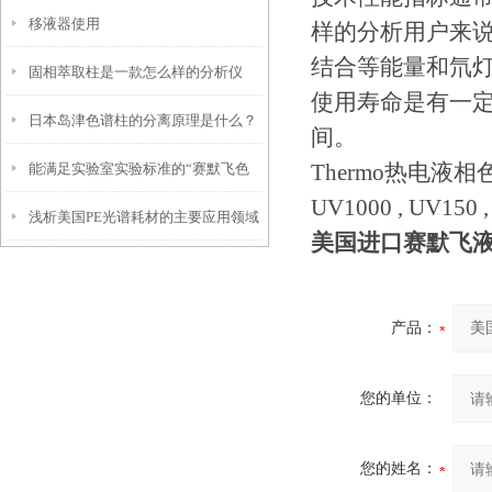
移液器使用
的都在这儿了！
样的分析用户来说
结合等能量和氘
固相萃取柱是一款怎么样的分析仪
使用寿命是有一
日本岛津色谱柱的分离原理是什么？
器？
间。
Thermo热电液相色谱
能满足实验室实验标准的“赛默飞色
UV1000 , UV150 ,
浅析美国PE光谱耗材的主要应用领域
谱柱”
美国进口赛默飞
和行业
产品：
您的单位：
您的姓名：