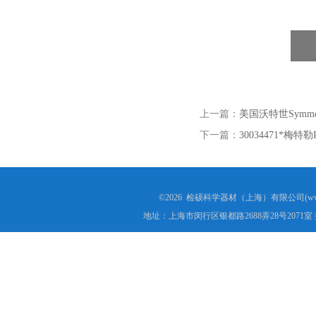
上一篇：
美国沃特世Symm
下一篇：
30034471*梅
©2026 检硕科学器材（上海）有限公司(www.j
地址：上海市闵行区银都路2688弄28号2071室