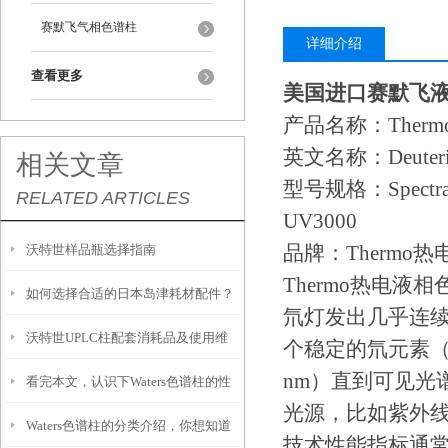
赛默飞气相色谱柱
详细介绍
查看更多
美国进口赛默飞
产品名称：Ther
英文名称：Deuteri
相关文章
型号规格：Spectrachr
RELATED ARTICLES
UV3000
品牌：Thermo热
沃特世样品瓶选择指南
Thermo热电液相
如何选择合适的日本岛津耗材配件？
氘灯发出几乎连
沃特世UPLC柱配套消耗品及使用维
个稳定的氘元素（
nm）直到可见光谱
看完本文，认识下Waters色谱柱的性
护
光源，比如紫外线
Waters色谱柱的分类介绍，你想知道
能特点
技术性能指标通