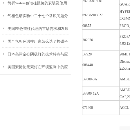
25205-013001
简析Waters色谱柱报价的安装及使用
GUARD
HYPE
69208-903027
气相色谱实验中二十七个常识问题分
维护
5X3M
088751
PROD,
美国PE色谱柱代理的市场需求和发展
析
PROPA
302976
国产气相色谱柱厂家怎么选？检硕科
前景如何？
4.0X1
日本岛津空心阴极灯的技术特点与应
B7920
20ML 
学性价比高 + 售后*指南
Dionex
088440
美国安捷伦元素灯在环境监测中的应
用
2x50m
B7800-3A
AMBER
用
AMBER
B7800-12A
CAP,2
071400
ACCL 