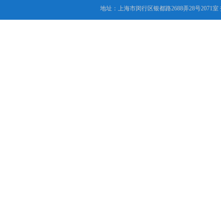
地址：上海市闵行区银都路2688弄28号2071室