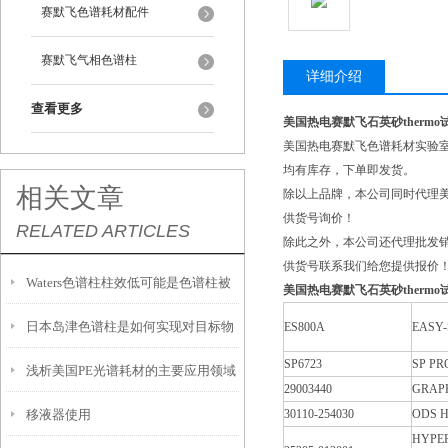
赛默飞色谱耗材配件
赛默飞气相色谱柱
详细介绍
查看更多
美国热电赛默飞石英砂therm
美国热电赛默飞色谱耗材实验
均有库存，下单即发货。
相关文章
除以上品牌，本公司同时代理美
供货号询价！
RELATED ARTICLES
除此之外，本公司还代理批发销售
供货号联系我们给您提供报价
Waters色谱柱柱效低可能是色谱柱被
美国热电赛默飞石英砂therm
日本岛津色谱柱是如何实现对目标物
ES800A
EASY-
污染、过滤片部分堵塞、色谱柱内的
SP6723
SP PR
浅析美国PE光谱耗材的主要应用领域
质的分离与纯化的？
死体积造成
29003440
GRAPH
移液器使用
30110-254030
ODS 
和行业
HYPER