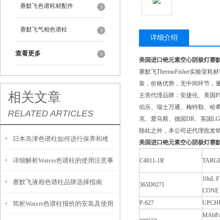
赛默飞色谱耗材配件
赛默飞气相色谱柱
详细介绍
查看更多
美国进口铯元素空心阴极灯赛
赛默飞ThermoFisher实
装，价格优势，无中间环节，
相关文章
主营代理品牌：安捷伦、美国P
伯乐、瑞士万通、梅特勒、哈希
RELATED ARTICLES
克、爱马斯、德国DR、英国LG
除此之外，本公司还代理批发销售其他
日本岛津色谱柱如何进行保养和维
美国进口铯元素空心阴极灯赛
详细解析Waters色谱柱的使用注意事
C4011-1R
TARGE
护？
10uL 
赛默飞液相色谱柱品牌选择指南
项
365D0271
CONE
P-627
UPCHU
简析Waters色谱柱报价的安装及使用
MAbPac