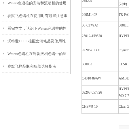
088559
Waters色谱柱的安装和流动相的使用
维护
(2/pk)
260M149P
TR-FAM
赛默飞色谱柱在使用时有哪些注意事
情况
06-CTV(A)
600UL
看完本文，认识下Waters色谱柱的性
项？
25012-159570
HYPE
沃特世UPLC柱配套消耗品及使用维
能特点
97205-013001
Syncro
Waters色谱柱在制备液相色谱中的应
护
500063
CLSR 
赛默飞样品瓶和瓶盖选择指南
用有哪些？
C4010-89AW
AMBER
HYPE
69208-057726
50X7
CHSV9-10
Clear G