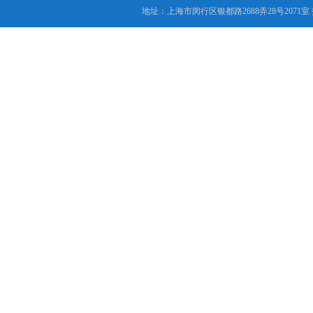
地址：上海市闵行区银都路2688弄28号2071室