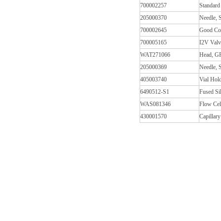
700002257
Standard
205000370
Needle, S
700002645
Good Com
700005165
I2V Valv
WAT271066
Head, GF
205000369
Needle, S
405003740
Vial Hol
6490512-S1
Fused Si
WAS081346
Flow Cel
430001570
Capillary