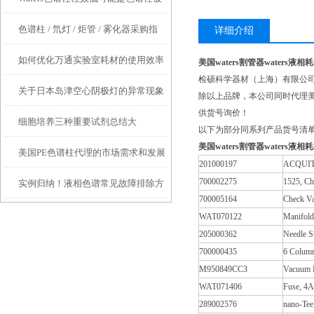
色谱柱 / 氘灯 / 炬管 / 雾化器采购指
污染、过滤片部分堵塞、色谱柱内的
详细介绍
如何优化万通实验室耗材的使用效率
南：检硕科学器材四大进口品牌现货
死体积造成
美国waters割管器waters液
检硕科学器材（上海）有限公司
关于日本岛津空心阴极灯的异常现象
直供安捷伦 / 赛默飞仪器维修服务商
除以上品牌，本公司同时代理美
供货号询价！
细胞培养三种重要试剂总结大
及处理方法
哪家好？检硕科学器材专业维修 + 配
以下为部分同系列产品货号清
美国waters割管器waters液
美国PE色谱柱代理的市场需求和发展
全！！！
件一站式服务
201000197
ACQUITY 
700002275
1525, Ch
实例归纳！液相色谱常见故障排除方
前景如何？
700005164
Check Va
法
WAT070122
Manifol
205000362
Needle S
700000435
6 Colum
M950849CC3
Vacuum
WAT071406
Fuse, 4A
289002576
nano-Te