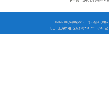
下一篇：
59904391梅特勒氧
©2026 检硕科学器材（上海）有限公司(www.j
地址：上海市闵行区银都路2688弄28号2071室