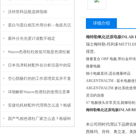
沃特世样品瓶选择指南
南：检硕科学器材四大进口品牌现货
详细介绍
蛋白与蛋白相互作用分析—免疫共沉
直供安捷伦 / 赛默飞仪器维修服务商
梅特勒氧化还原电极INLAB R
紫外分光光度计读数不稳定
淀
哪家好？检硕科学器材专业维修 + 配
瑞士梅特勒-托利多METTL
现货。
Waters色谱柱柱效低可能是色谱柱被
件一站式服务
微量复合 ORP 电极,带白金环传
日本岛津耗材配件在分析仪器中的应
污染、过滤片部分堵塞、色谱柱内的
微量电极
细小电极直径,适合微量样品
空心阴极灯的的工作原理其实并不复
用
死体积造成
ARGENTHALTM - 延长电极
ARGENTHALTM 参比系
详细解析Waters色谱柱的使用注意事
杂，看完你就明白了
灵活的连接
S7 电极接头非常灵活,能够轻
安捷伦耗材配件代理商怎么选？检硕
项
梅特勒氧化还原电极INLAB RE
国产气相色谱柱厂家怎么选？检硕科
科学器材高性价比 + 现货 + 维修全攻
本公司同时代理以下品牌实验
西格玛、肖特、奥立龙、美
学性价比高 + 售后*指南
略