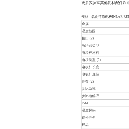
更多实验室其他耗材配件欢
规格 - 氧化还原电极INLAB RED
金属
温度范围
接口 (2)
液络部类型
电极杆材料
电极类型 (2)
电极杆长度
电极杆直径
参数 (2)
参比系统
参比电解液
ISM
温度探头
信号类型
样品