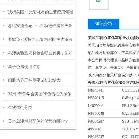
浅析美国PE光谱耗材的主要应用领域
中的应用
详细介绍
总结安捷伦agilent自动进样器客户关
和行业
美国PE同心雾化室珀金埃尔默
赛默飞 / 沃特世 / PE 耗材配件优质供
注的问题
美国珀金埃尔默色谱耗材实验室
岛津实验室耗材包含哪些种类，你知
配件耗材均有库存，下单即发
应商推荐：检硕科学器材靠谱代理 +
本公司同时代理以下品牌实验室
离子色谱使用注意
道吗？
售后保障
特、奥立龙、美国GE、美国
以下为部分相关珀金埃尔默Per
细胞培养三种重要试剂总结大
美国PE同心雾化室珀金埃尔默
N8145401
Ultra Pur
3分钟带你学会美国PE色谱柱的操作
全！！！
N5320115
O-Ring 1.4
L6025049
EP 5.2 Sta
生物试剂分类
步骤
N9306038
9725 PEE
日本岛津耗材配件的优势有哪些？一
N9304207
STD- 1 M
4968718
1UL HAMI
文带你了解
N9316237
COL-ELIT