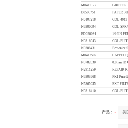
M0415177
GRIPPER
B0508751
PAPER 58
N6107218
COL-4013
N9306694
COL-SPRA
ED020034
1/16IN PE
N9316043
COL-ELITE
N9308431
Brownlee 
M0413597
CAPPED 玻
N0782039
0.8mm ID C
N2911259
REPAIR K
N9303968
PKI-Pure 
N5365055
EXT FILT
N9316410
COL-ELIT
产品：