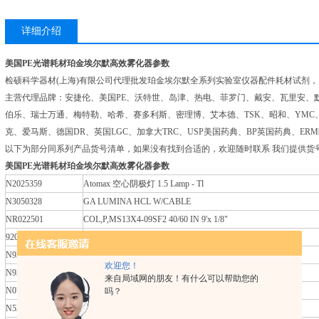
详细介绍
美国PE光谱耗材珀金埃尔默高效雾化器参数
检硕科学器材(上海)有限公司代理批发珀金埃尔默全系列实验室仪器配件耗材试剂，
主营代理品牌：安捷伦、美国PE、沃特世、岛津、热电、菲罗门、戴安、瓦里安、默
伯乐、瑞士万通、梅特勒、哈希、赛多利斯、密理博、艾本德、TSK、昭和、YMC
克、爱马斯、德国DR、英国LGC、加拿大TRC、USP美国药典、BP英国药典、E
以下为部分同系列产品货号清单，如果没有找到合适的，欢迎随时联系 我们提供货
美国PE光谱耗材珀金埃尔默高效雾化器参数
N2025359
Atomax 空心阴极灯 1.5 Lamp - Tl
N3050328
GA LUMINA HCL W/CABLE
NR022501
COL,P,MS13X4-09SF2 40/60 IN 9'x 1/8"
9200340
O-ring for High Sensitivity Plastic Nebu
N9304624
Varian Bone platform qty.10
欢迎您！
N9303394
REDUCED ACTIVITY 3X8 C-18
来自局域网的朋友！有什么可以帮助您的
N0777525
Twister cyclonic spray chamber w/Helix
吗？
N5353107
PMMA-DMS200 0.5X8X40 10 PC/SET