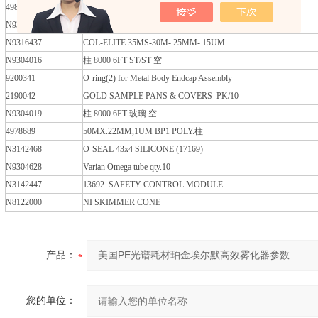
4986124
柱 S/S 1/8 X 4M FILLED
N9308231
Oil STD Sulfur conc.1000 Á g/g -50g
N9316437
COL-ELITE 35MS-30M-.25MM-.15UM
N9304016
柱 8000 6FT ST/ST 空
9200341
O-ring(2) for Metal Body Endcap Assembly
2190042
GOLD SAMPLE PANS & COVERS PK/10
N9304019
柱 8000 6FT 玻璃 空
4978689
50MX.22MM,1UM BP1 POLY.柱
N3142468
O-SEAL 43x4 SILICONE (17169)
N9304628
Varian Omega tube qty.10
N3142447
13692 SAFETY CONTROL MODULE
N8122000
NI SKIMMER CONE
产品：
您的单位：