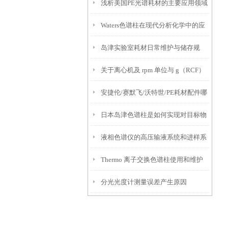
浅析美国PE光谱耗材的主要应用领域
中的应用
Waters色谱柱在现代分析化学中的应
和行业
岛津实验室耗材日常维护与储存规
用
关于离心机及 rpm 单位与 g（RCF）
范，延长使用寿命
安捷伦/赛默飞/沃特世/PE耗材配件哪
单位的换算
日本岛津色谱柱是如何实现对目标物
家强？检硕科学器材一站式代理与维
液相色谱仪的高压输液系统和进样系
质的分离与纯化的？
修指南
Thermo 离子交换色谱柱使用和维护
统
分光光度计测量误差产生原因
说明