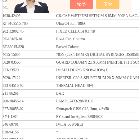
630-02546-30
INJECTOR NEEDLE,3PCS 80464
RT-34014
Cannabinoids Standard
1030-42405
CR-CAP W/PTFE/SI SETPUM S 8MM 500EA 8-AC-
RT-9102515-700
Ultra C4 5um 100A
202-32002-45
FIXED CELL,CSI 0.1 /IR
RT-10185-101
Rtx-1 Cap. Column
RT-88015-820
Packed Column
4015-15004
705N (22S/51MM /2) DIGITAL SYRINGES DS8050
5020-03566
GUARD COLUMN 2.1X50MM INERTSIL PH-3 5U
223-23520
IM.MALDI1/2/3 KNOW-HOW(J)
5020-17122
INERTSIL C30 S-SELECT 5UM 20 X 50MM GUAR
223-04516-92
THERMAL HEAD 组件
211-86261
BAR
200-38456-14
LAMP,L2433-29NB CU
227-30055-02
Shim-pack GISS C18, 3um, 4.6x50
PY1-1801
PY stand for Agilent 7890/6890
346-69701
IM,TA-50WSI(E)
638-94156
*