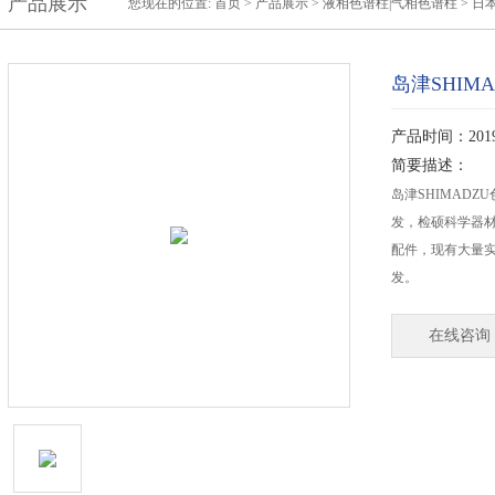
产品展示
您现在的位置:
首页
>
产品展示
>
液相色谱柱|气相色谱柱
>
日
岛津SHI
产品时间：2019-
简要描述：
岛津SHIMAD
发，检硕科学器材
配件，现有大量
发。
在线咨询