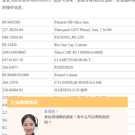
这里为部分岛津SHIMADZU产品货号清单，如果没有找到合适的，欢迎随
的报价信息。
RT-9410365
Pinnacle DB Silica 3um
227-30216-04
Shim-pack GIST Phenyl, 5um, 1.5x100
040-72010-81
PACKING,RP-22N
RT-13450
Rxi-5ms Cap. Column
SHO-F6650045
Silica C18P 4D 150MMx4.6MM
037-61107-19
CLAMP,TS160-09-00-T
204-03971
PARTITION
RT-80468-851900
Packed Column
204-27670
CYLINDER,BURNER/AA-640
228-40494-91
HARNESS,LCD 组件
227-30065-04
Shim-pack GISS C18, 5um, 14x250
638-64737
FLASH ROM TOC-5
欢迎您！
227-30008-08
Shim-pack GIST C18, 3um, 2.1x250
来自局域网的朋友！有什么可以帮助您的
5020-86122
INERTSIL WP300 C4 5UM 1.5X50MM
吗？
R221-75941-30
SH-Rxi-5ms Cap. Column