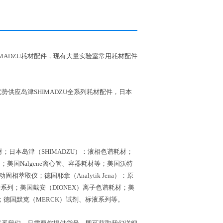
MADZU耗材配件，现有大量实验室常用耗材配件
势供应岛津SHIMADZU全系列耗材配件，日本
耗材；日本岛津（SHIMADZU）：液相色谱耗材；
极；美国Nalgene离心管、容器耗材等；美国沃特
萃取仪；德国耶拿（Analytik Jena）：原
列；美国戴安（DIONEX）离子色谱耗材；美
谱耗材；德国默克（MERCK）试剂、标液系列等。