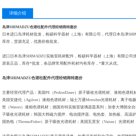
详细介绍
岛津SHIMADZU色谱柱配件代理经销商特惠价
日本进口岛津耗材批发，检硕科学器材（上海）有限公司，代理日本岛津SHI
库存，货源充足，优惠价格批发。
进口日本岛津SHIMADZU实验室耗材配件，检硕科学器材（上海）有限公司优
原装正品，库存*批发，各品牌常用配件耗材均有库存，*量大从优。
岛津SHIMADZU色谱柱配件代理经销商特惠价
主要经营代理产品：美国PE（PerkinElmer）原子吸收光谱耗材、液相色谱
美国安捷伦（Agilent）液相色谱耗材；瑞士万通Metrohm光谱耗材，离子电
世（Waters）液相色谱耗材；德国肖特实验室玻璃器皿系列；加拿大博朗全自动固相
子吸收光谱耗材；韩国大韩磁力搅拌、电动搅拌器、电热套、加热板、高温炉系
国热电（ThermoFisher）原子吸收光谱耗材；美国瓦里安（Varian）光