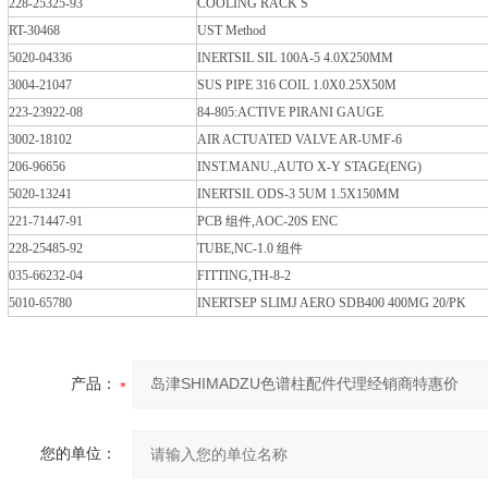
228-25325-93
COOLING RACK S
RT-30468
UST Method
5020-04336
INERTSIL SIL 100A-5 4.0X250MM
3004-21047
SUS PIPE 316 COIL 1.0X0.25X50M
223-23922-08
84-805:ACTIVE PIRANI GAUGE
3002-18102
AIR ACTUATED VALVE AR-UMF-6
206-96656
INST.MANU.,AUTO X-Y STAGE(ENG)
5020-13241
INERTSIL ODS-3 5UM 1.5X150MM
221-71447-91
PCB 组件,AOC-20S ENC
228-25485-92
TUBE,NC-1.0 组件
035-66232-04
FITTING,TH-8-2
5010-65780
INERTSEP SLIMJ AERO SDB400 400MG 20/PK
产品：
您的单位：