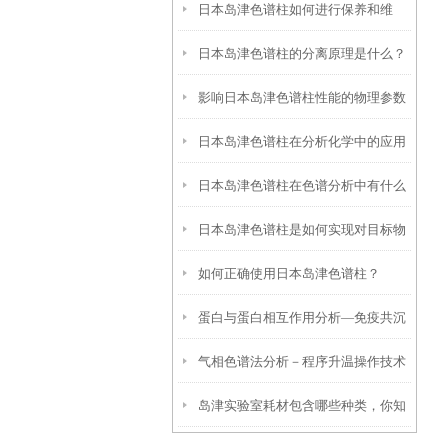
日本岛津色谱柱如何进行保养和维
日本岛津色谱柱的分离原理是什么？
护？
影响日本岛津色谱柱性能的物理参数
日本岛津色谱柱在分析化学中的应用
是什么？又该如何保存？
日本岛津色谱柱在色谱分析中有什么
日本岛津色谱柱是如何实现对目标物
作用？
如何正确使用日本岛津色谱柱？
质的分离与纯化的？
蛋白与蛋白相互作用分析—免疫共沉
气相色谱法分析－程序升温操作技术
淀
岛津实验室耗材包含哪些种类，你知