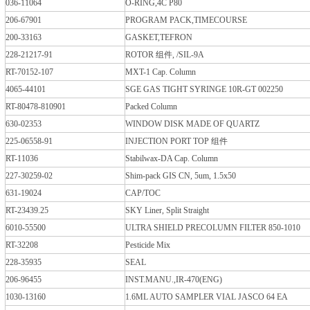
036-11064
O-RING,4C P80
206-67901
PROGRAM PACK,TIMECOURSE
200-33163
GASKET,TEFRON
228-21217-91
ROTOR 组件, /SIL-9A
RT-70152-107
MXT-1 Cap. Column
4065-44101
SGE GAS TIGHT SYRINGE 10R-GT 002250
RT-80478-810901
Packed Column
630-02353
WINDOW DISK MADE OF QUARTZ
225-06558-91
INJECTION PORT TOP 组件
RT-11036
Stabilwax-DA Cap. Column
227-30259-02
Shim-pack GIS CN, 5um, 1.5x50
631-19024
CAP/TOC
RT-23439.25
SKY Liner, Split Straight
6010-55500
ULTRA SHIELD PRECOLUMN FILTER 850-1010
RT-32208
Pesticide Mix
228-35935
SEAL
206-96455
INST.MANU.,IR-470(ENG)
1030-13160
1.6ML AUTO SAMPLER VIAL JASCO 64 EA