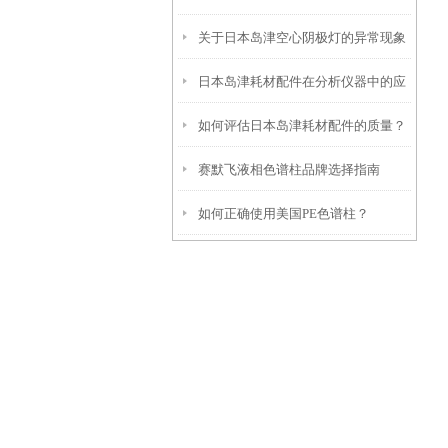
关于日本岛津空心阴极灯的异常现象
日本岛津耗材配件在分析仪器中的应
及处理方法
如何评估日本岛津耗材配件的质量？
用
赛默飞液相色谱柱品牌选择指南
有哪些关键指标？
如何正确使用美国PE色谱柱？