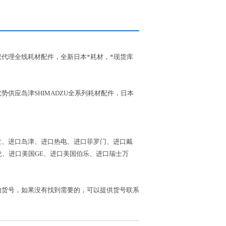
权代理全线耗材配件，全新日本*耗材，*现货库
势供应岛津SHIMADZU全系列耗材配件，日本
世、进口岛津、进口热电、进口菲罗门、进口戴
龙、进口美国GE、进口美国伯乐、进口瑞士万
品的货号，如果没有找到需要的，可以提供货号联系