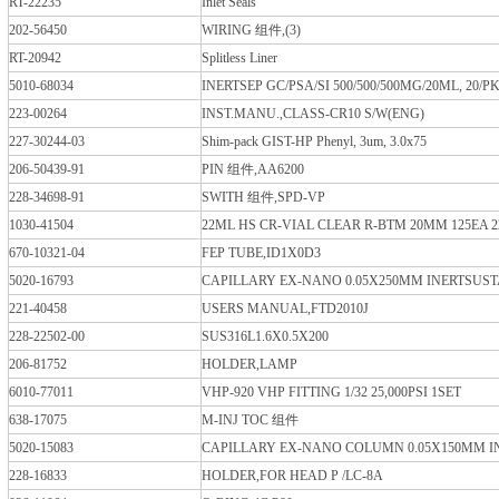
RT-22235
Inlet Seals
202-56450
WIRING 组件,(3)
RT-20942
Splitless Liner
5010-68034
INERTSEP GC/PSA/SI 500/500/500MG/20ML, 20/P
223-00264
INST.MANU.,CLASS-CR10 S/W(ENG)
227-30244-03
Shim-pack GIST-HP Phenyl, 3um, 3.0x75
206-50439-91
PIN 组件,AA6200
228-34698-91
SWITH 组件,SPD-VP
1030-41504
22ML HS CR-VIAL CLEAR R-BTM 20MM 125EA 2
670-10321-04
FEP TUBE,ID1X0D3
5020-16793
CAPILLARY EX-NANO 0.05X250MM INERTSUST
221-40458
USERS MANUAL,FTD2010J
228-22502-00
SUS316L1.6X0.5X200
206-81752
HOLDER,LAMP
6010-77011
VHP-920 VHP FITTING 1/32 25,000PSI 1SET
638-17075
M-INJ TOC 组件
5020-15083
CAPILLARY EX-NANO COLUMN 0.05X150MM I
228-16833
HOLDER,FOR HEAD P /LC-8A