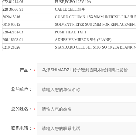
072-01214-06
FUSE,FGBO 125V 10A
228-36536-91
CABLE CELL 组件
5020-15816
GUARD COLUMN 1.5X50MM INERTSIL PH-3 5U
6010-95915
SOLVENT FILTER SUS 2ΜM FOR REPLACEMEN
228-42161-03
PUMP HEAD TXP1
206-18603-91
ADHESIVE MIRROR 组件(PLANE)
6210-21026
STANDARD CELL SET S10S-SQ-10 2EA BLANK
产品：
您的单位：
您的姓名：
联系电话：