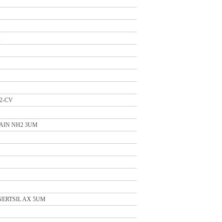
K
2-CV
AIN NH2 3UM
NERTSIL AX 5UM