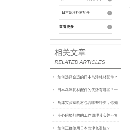
日本岛津耗材配件
查看更多
相关文章
RELATED ARTICLES
如何选择合适的日本岛津耗材配件？
日本岛津耗材配件的优势有哪些？一
岛津实验室耗材包含哪些种类，你知
文带你了解
空心阴极灯的的工作原理其实并不复
道吗？
如何正确使用日本岛津色谱柱？
杂，看完你就明白了