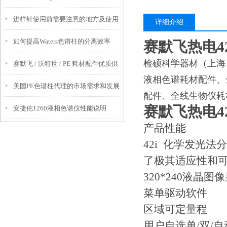
进样针使用前需要注意的地方及使用
注的问题
详细介绍
如何提高Waters色谱柱的分离效率
后要做好的维护工作
赛默飞热电42i
检硕科学器材（上海
赛默飞 / 沃特世 / PE 耗材配件优质供
液相色谱耗材配件、
美国PE色谱柱代理的市场需求和发展
应商推荐：检硕科学器材靠谱代理 +
配件、全线生物仪耗
赛默飞热电42i
安捷伦1260液相色谱仪性能说明
前景如何？
售后保障
产品性能
42i 化学发光
了极其适应性和可
320*240液晶图
菜单驱动软件
区域可定量程
用户自选单/双/