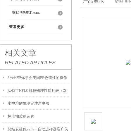
产品展示
您现在的位
赛默飞热电Thermo
查看更多
相关文章
RELATED ARTICLES
3分钟带你学会美国PE色谱柱的操作
沃特世HPLC颗粒物理性质列表（部
步骤
水中溶解氧测定注意事项
分）
标准物质的选购
总结安捷伦agilent自动进样器客户关