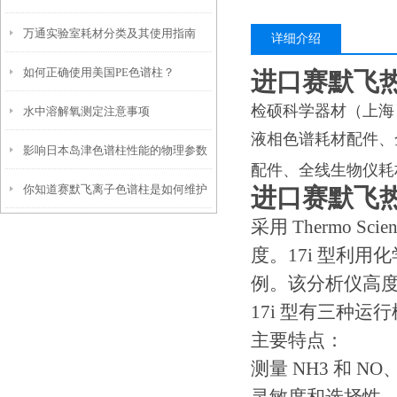
万通实验室耗材分类及其使用指南
详细介绍
如何正确使用美国PE色谱柱？
进口赛默飞
检硕科学器材（上海
水中溶解氧测定注意事项
液相色谱耗材配件、
影响日本岛津色谱柱性能的物理参数
配件、全线生物仪耗
你知道赛默飞离子色谱柱是如何维护
是什么？又该如何保存？
进口赛默飞
采用 Thermo Sc
保养的吗？
度。17i 型利
例。该分析仪高
17i 型有三种运行
主要特点：
测量 NH3 和 NO