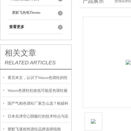
产品展示
您现在的位
赛默飞热电Thermo
查看更多
相关文章
RELATED ARTICLES
看完本文，认识下Waters色谱柱的性
Waters色谱柱柱效低可能是色谱柱被
能特点
国产气相色谱柱厂家怎么选？检硕科
污染、过滤片部分堵塞、色谱柱内的
日本岛津空心阴极灯的技术特点与应
学性价比高 + 售后*指南
死体积造成
赛默飞液相色谱柱品牌选择指南
用