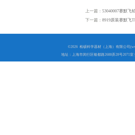
上一篇：
53040007赛
下一篇：
8919原装赛默飞T
©2026 检硕科学器材（上海）有限公司(www.j
地址：上海市闵行区银都路2688弄28号2071室