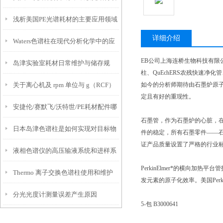
浅析美国PE光谱耗材的主要应用领域
中的应用
详细介绍
Waters色谱柱在现代分析化学中的应
和行业
EB公司上海连桥生物科技有限公司（Sh
岛津实验室耗材日常维护与储存规
用
柱、QuEchERS农残快速
关于离心机及 rpm 单位与 g（RCF）
如今的分析师期待由石墨炉原
范，延长使用寿命
定且有好的重现性。
安捷伦/赛默飞/沃特世/PE耗材配件哪
单位的换算
石墨管，作为石墨炉的心脏，
日本岛津色谱柱是如何实现对目标物
家强？检硕科学器材一站式代理与维
件的稳定，所有石墨零件——石墨
证产品质量设置了严格的行业
液相色谱仪的高压输液系统和进样系
质的分离与纯化的？
修指南
PerkinElmer*的横向
Thermo 离子交换色谱柱使用和维护
统
发元素的原子化效率。美国Perki
分光光度计测量误差产生原因
说明
5-包 B3000641