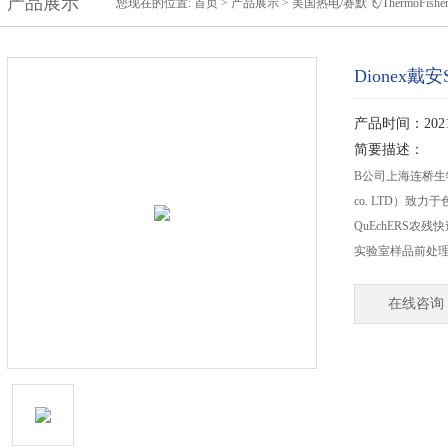
产品展示
您现在的位置:
首页
>
产品展示
>
美国热电/赛默飞/ThermoFishe
Dionex
产品时间：2021-
简要描述：
B公司上海连桥生物科技有
co. LTD）
QuEchERS
实验室样品前处
在线咨询