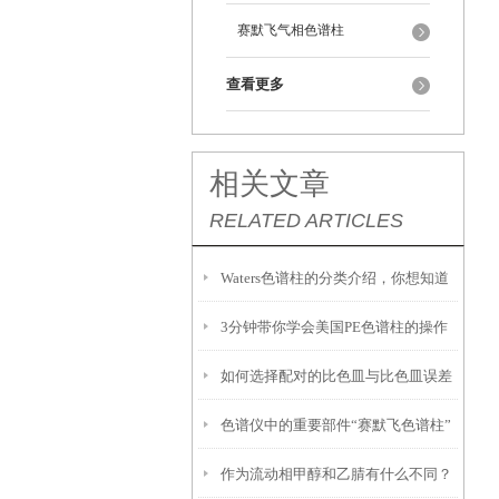
赛默飞气相色谱柱
查看更多
相关文章
RELATED ARTICLES
Waters色谱柱的分类介绍，你想知道
3分钟带你学会美国PE色谱柱的操作
的都在这儿了！
如何选择配对的比色皿与比色皿误差
步骤
色谱仪中的重要部件“赛默飞色谱柱”
测定
作为流动相甲醇和乙腈有什么不同？