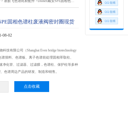
r
>
赛默飞色谱耗材配件
>Dionex戴安SPE固相色谱柱废液阀密封圈现货
戴安SPE固相色谱柱废液阀密封圈现货
08-02
限公司（Shanghai Even bridge biotechnology
致力于色谱填料、色谱板、离子色谱前处理固相萃取柱、
农残快速净化管、过滤器、过滤膜，色谱柱、保护柱等多种
理、色谱周边产品的研发、制造和销售。
点击收藏