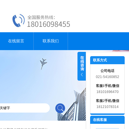
在线留言
联系我们
联系方式
公司电话
021-54160852
客服1手机/微信
18101696470
客服2手机/微信
18121078314
在线客服