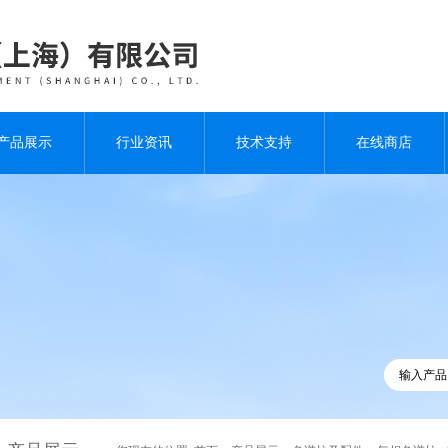
产品展示
行业资讯
技术支持
在线商店