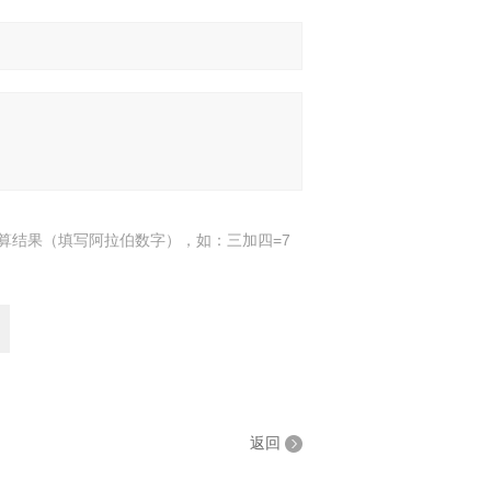
算结果（填写阿拉伯数字），如：三加四=7
返回