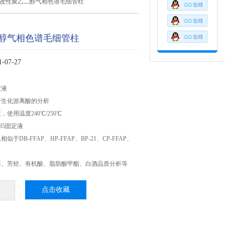
>改性聚乙二醇气相色谱毛细管柱
醇气相色谱毛细管柱
07-27
定液
衍生化游离酸的分析
使用温度240℃/250℃
G35固定液
于DB-FFAP、HP-FFAP、BP-21、CP-FFAP、
醛、芳烃、有机酸、脂肪酸甲酯、白酒品质分析等
点击收藏