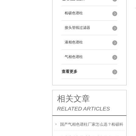
检硕色谱柱
接头管线过滤器
液相色谱柱
气相色谱柱
查看更多
相关文章
RELATED ARTICLES
国产气相色谱柱厂家怎么选？检硕科