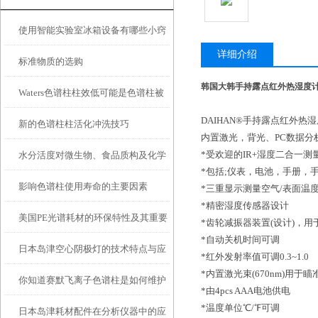
使用智能实验室冰箱设备有哪些小窍
详细介绍
标准物质的选购
门？
韩国大韩手持露点红外热湿度
Waters色谱柱柱效低可能是色谱柱被
DAIHAN®手持露点红外热湿
新的色谱柱柱活化冲洗技巧
污染、过滤片部分堵塞、色谱柱内的
内置激光，背光、PC数据分析,-40 + 
*受欢迎的IR+湿度二合一测
水分活度对微生物、食品质构及化学
死体积造成
*包括;仪表，电池，手册，
影响色谱柱使用寿命的主要因素
反应的影响
*三重显示测量空气/表面温
*精密湿度传感器设计
美国PE光谱耗材的环保特性及其重要
*齿轮减振器装置(设计)，
*自动关机时间可调
日本岛津空心阴极灯的技术特点与应
性
*红外发射率值可调0.3~1.0
*内置激光束(670nm)用于瞄
你知道赛默飞离子色谱柱是如何维护
用
*由4pcs AAA电池供电
*温度单位℃/℉可调
日本岛津耗材配件在分析仪器中的应
保养的吗？