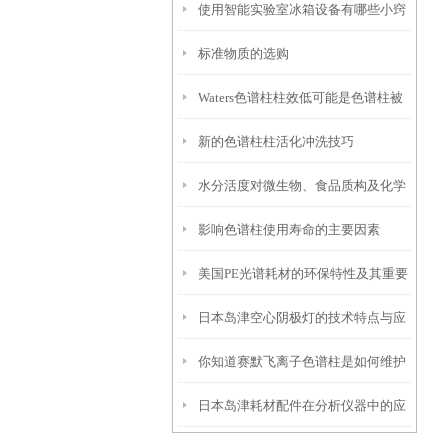
使用智能实验室冰箱设备有哪些小窍
标准物质的选购
门？
Waters色谱柱柱效低可能是色谱柱被
新的色谱柱柱活化冲洗技巧
污染、过滤片部分堵塞、色谱柱内的
水分活度对微生物、食品质构及化学
死体积造成
影响色谱柱使用寿命的主要因素
反应的影响
美国PE光谱耗材的环保特性及其重要
日本岛津空心阴极灯的技术特点与应
性
你知道赛默飞离子色谱柱是如何维护
用
日本岛津耗材配件在分析仪器中的应
保养的吗？