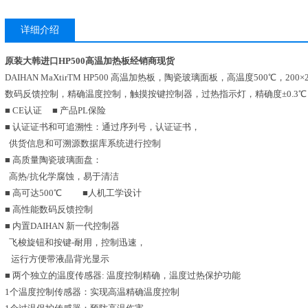
详细介绍
原装大韩进口HP500高温加热板经销商现货
DAIHAN MaXtirTM HP500 高温加热板，陶瓷玻璃面板，高温度500℃，200×2
数码反馈控制，精确温度控制，触摸按键控制器，过热指示灯，精确度±0.3℃
■ CE认证 ■ 产品PL保险
■ 认证证书和可追溯性：通过序列号，认证证书，
供货信息和可溯源数据库系统进行控制
■ 高质量陶瓷玻璃面盘：
高热/抗化学腐蚀，易于清洁
■ 高可达500℃ ■人机工学设计
■ 高性能数码反馈控制
■ 内置DAIHAN 新一代控制器
飞梭旋钮和按键-耐用，控制迅速，
运行方便带液晶背光显示
■ 两个独立的温度传感器: 温度控制精确，温度过热保护功能
1个温度控制传感器：实现高温精确温度控制