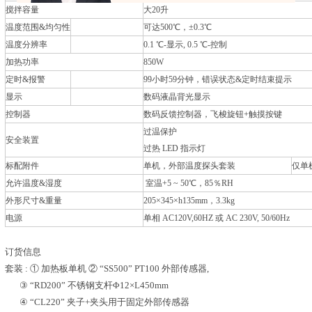
搅拌容量
大20升
温度范围&均匀性
可达500℃，±0.3℃
温度分辨率
0.1 ℃-显示, 0.5 ℃-控制
加热功率
850W
定时&报警
99小时59分钟，错误状态&定时结束提示
显示
数码液晶背光显示
控制器
数码反馈控制器，飞梭旋钮+触摸按键
过温保护
安全装置
过热 LED 指示灯
标配附件
单机，外部温度探头套装
仅单
允许温度&湿度
室温+5 ~ 50℃，85％RH
外形尺寸&重量
205×345×h135mm，3.3kg
电源
单相 AC120V,60HZ 或 AC 230V, 50/60Hz
订货信息
套装 : ① 加热板单机 ② “SS500” PT100 外部传感器,
③ “RD200” 不锈钢支杆Φ12×L450mm
④ “CL220” 夹子+夹头用于固定外部传感器