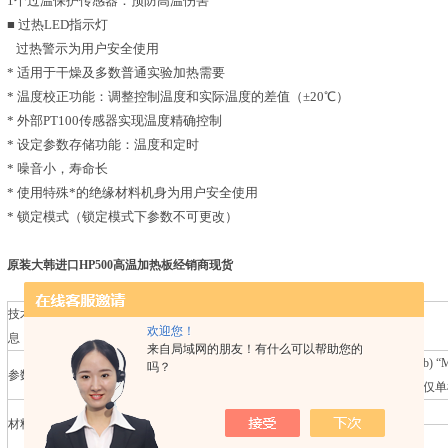
1个过温保护传感器：预防高温伤害
■ 过热LED指示灯
过热警示为用户安全使用
* 适用于干燥及多数普通实验加热需要
* 温度校正功能：调整控制温度和实际温度的差值（±20℃）
* 外部PT100传感器实现温度精确控制
* 设定参数存储功能：温度和定时
* 噪音小，寿命长
* 使用特殊*的绝缘材料机身为用户安全使用
* 锁定模式（锁定模式下参数不可更改）
原装大韩进口HP500高温加热板经销商现货
技术参数&订货信
欢迎您！
息
来自局域网的朋友！有什么可以帮助您的
(a) “MaXtir HP500”
(b) “
吗？
参数 型号
(套装)
(仅单
机身
防锈铸造铝材
材料
面板
陶瓷玻璃面盘，200×200mm