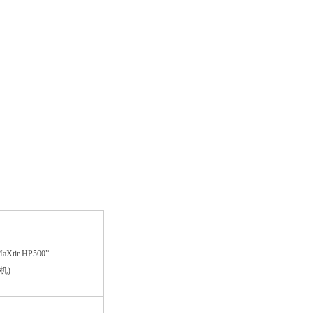
MaXtir HP500”
机)