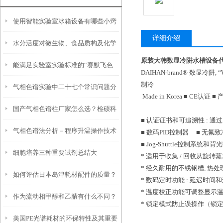
使用智能实验室冰箱设备有哪些小窍
详细介绍
水分活度对微生物、食品质构及化学
门？
原装大韩数显冷阱水槽设备代
能满足实验室实验标准的“赛默飞色
反应的影响
DAIHAN-brand® 数显冷阱,
制冷
气相色谱实验中二十七个常识问题分
谱柱”
Made in Korea ■ CE认证 
国产气相色谱柱厂家怎么选？检硕科
析
■ 认证证书和可追溯性 :
气相色谱法分析－程序升温操作技术
学性价比高 + 售后*指南
■ 数码PID控制器 ■ 无氟致
■ Jog-Shuttle控制系
细胞培养三种重要试剂总结大
* 适用于收集 / 回收从
* 经久耐用的不锈钢槽, 
如何评估日本岛津耗材配件的质量？
全！！！
* 数码定时功能 : 延迟时
* 温度校正功能可调整显
作为流动相甲醇和乙腈有什么不同？
有哪些关键指标？
* 锁定模式防止误操作（
美国PE光谱耗材的环保特性及其重要