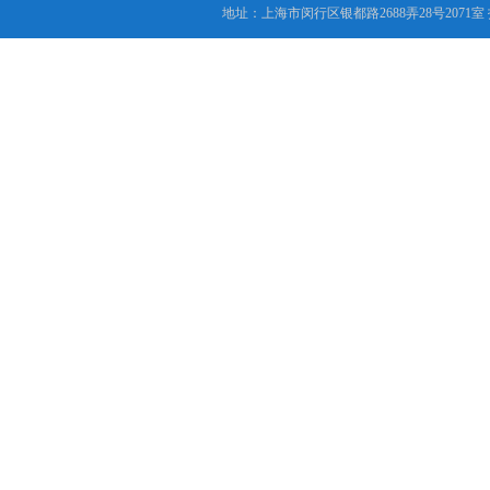
地址：上海市闵行区银都路2688弄28号2071室