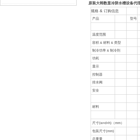
原装大韩数显冷阱水槽设备代理
&
规格
订购信息
性
产品
型号
温度范围
容积
&
材料
&
类型
制冷功率
&
制冷剂
功耗
显示
控制器
排水阀
安全
材料
(w×d×h)
mm
尺寸
（
）
(mm)
包装尺寸
总重量