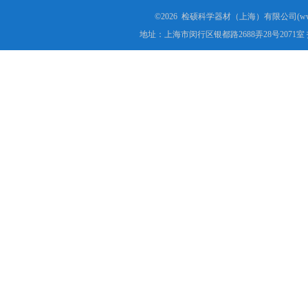
©2026 检硕科学器材（上海）有限公司(www.j
地址：上海市闵行区银都路2688弄28号2071室