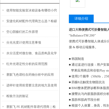
使用智能实验室冰箱设备有哪些小窍
详细介绍
安捷伦耗材配件代理商怎么选？检硕
门？
进口大韩便携式可折叠智能
空心阴极灯的工作原理
科学器材高性价比 + 现货 + 维修全攻
“InBalanceTM 200”
便携式可折叠智能人体成分分
分光光度计使用注意事项
略
接 & 移动云端服务。
水分活度对微生物、食品质构及化学
■ 韩国制造
红外光谱定性分析的应用范围
反应的影响
■ 通过蓝进行连接：用户安装I
苹果应用商店和谷歌Play st
赛默飞色谱柱在药物分析中的应用
■ 使用2个频率（50kHz，2
■ 四极8点触觉生物阻抗法
进样针使用前需要注意的地方及使用
■ BMI整体肥胖诊断和体脂
■ 腰臀比与内脏脂肪面积分
检验方法的验证
后要做好的维护工作
■ 脂肪和肌肉节段分析
■ 根据个人体重，身高，性
赛默飞 PE 耗材配件靠谱代理商｜检