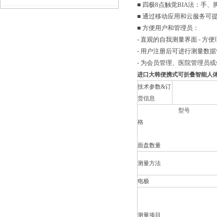
■ 四极8点触觉BIA法：
■ 通过移动应用和云服务可
硕科学口碑好 + 原厂正品可溯源
■ 方便用户和管理员：
- 直观的自我测量界面 - 方
- 用户注册后可进行测量数
- 为会员管理、医院管理员
进口大韩便携式可折叠智能人
技术参数&订
货信息
型号 
格
面盘数量
测量方法
电极
测量项目