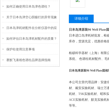
如何正确使用日本岛津色谱柱？
杂，看完你就明白了
关于日本岛津空心阴极灯的异常现象
详细介绍
日本岛津耗材配件在分析仪器中的应
及处理方法
日本岛津原装96 Well Pla
日本进口岛津耗材批发，检硕
如何评估日本岛津耗材配件的质量？
用
库存，货源充足，优惠价格
保护柱使用注意事项
有哪些关键指标？
检硕科学器材（上海）有限公
系统、 色谱柱耗材配件、毛
赛默飞液相色谱柱品牌选择指南
日本岛津原装96 Well Plate
本公司主营代理品牌：安捷
材、戴安实验耗材、瑞士万
耗材、TSK实验耗材、昭和
ACE实验耗材、默克实验耗
等等。